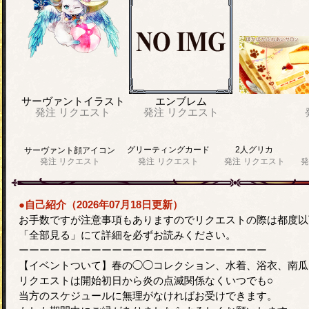
サーヴァントイラスト
エンブレム
発注
リクエスト
発注
リクエスト
グリーティングカード
2人グリカ
サーヴァント顔アイコン
発注
リクエスト
発注
リクエスト
発注
リクエスト
発
●自己紹介（2026年07月18日更新）
お手数ですが注意事項もありますのでリクエストの際は都度以
「全部見る」にて詳細を必ずお読みください。
ーーーーーーーーーーーーーーーーーーーーーーーー
【イベントついて】春の◯◯コレクション、水着、浴衣、南瓜
リクエストは開始初日から炎の点滅関係なくいつでも○
当方のスケジュールに無理がなければお受けできます。