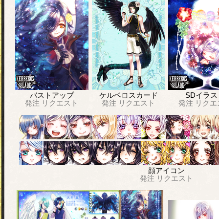
バストアップ
ケルベロスカード
SDイラス
発注
リクエスト
発注
リクエスト
発注
リクエ
顔アイコン
発注
リクエスト