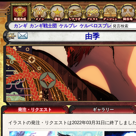
カンギ
カンギ戦士団
ケルブレ
ケルベロスブレイド
スパ
由季
発注・リクエスト
ギャラリー
イラストの発注・リクエストは2022年03月31日に終了しまし