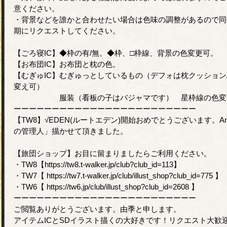
意ください。
・背景などを誰かと合わせたい場合は色味の調整があるので同
期にリクエストしてください。
【ごろ寝IC】◆枠の有/無。◆枠、□枠線、背景の色変更可。
【お布団IC】お布団と枕の色。
【むぎゅIC】むぎゅっとしているもの（デフォは枕クッション
変え可）
服装（看板の子はパジャマです） 星枠線の色変
ーーーーーーーーーーーーーーーーーーーーーーーー
【TW8】√EDEN(ルートエデン)開始おめでとうございます。A
の管理人」描かせて頂きました。
【旅団ショップ】お目に留まりましたらご利用ください。
・TW8【https://tw8.t-walker.jp/club?club_id=113】
・TW7【 https://tw7.t-walker.jp/club/illust_shop?club_id=775 】
・TW6【 https://tw6.jp/club/illust_shop?club_id=2608 】
ーーーーーーーーーーーーーーーーーーーーーーーー
ご閲覧ありがとうございます。由季と申します。
アイテムICとSDイラスト描くの大好きです！リクエスト大歓