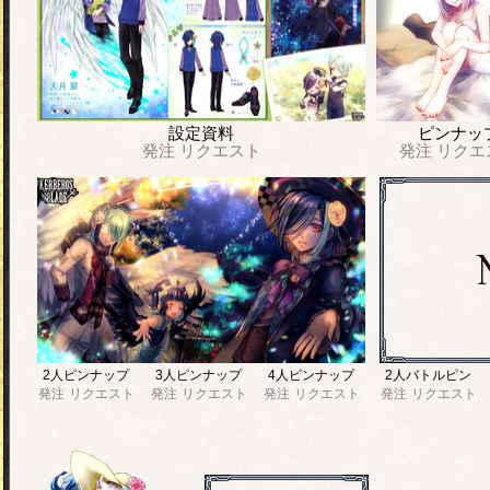
設定資料
ピンナッ
発注
リクエスト
発注
リクエ
2人ピンナップ
3人ピンナップ
4人ピンナップ
2人バトルピン
発注
リクエスト
発注
リクエスト
発注
リクエスト
発注
リクエスト