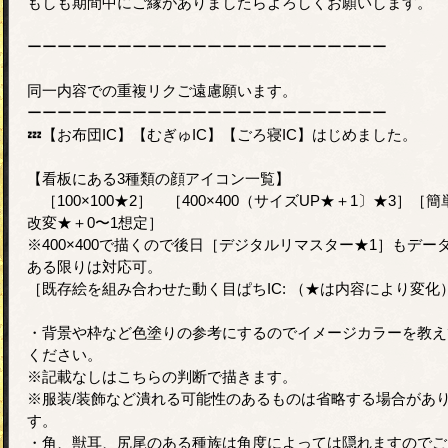
もしも期間中にご縁がありましたらよろしくお願いします。
ーーーーーーーーーーーーーーーーーーーーーーーー
同一内容での重複リクご遠慮願います。
ーーーーーーーーーーーーーーーーーーーーーーーー
💤【お布団IC】【むぎゅIC】【ごろ寝IC】はじめました。
【看板にある3種類の顔アイコン一覧】
［100×100★2］ ［400×400（サイズUP★＋1〕★3］［簡
改変★＋0〜1想定］
※400×400で描くので後日［デジタルリマスター★1］もデー
ある限りは対応可。
［既存絵を組み合わせた動く目ぱちIC: （★は内容により変化
・背景や枠など色塗りの参考にするのでイメージカラーを教え
ください。
※記載なしはこちらの判断で描きます。
※服装/装飾など潰れる可能性のあるものは省略する場合があ
す。
・角、獣耳、尻尾のある種族は角度によっては隠れますのでご