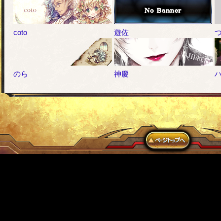
coto
遊佐
つ
のら
神慶