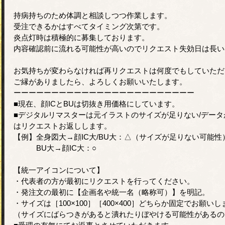
持病持ちのため体調と相談しつつ作業します。
受注できるかはすべてタイミング次第です。
炎点灯時は積極的に募集しております。
内容確認前に流れる可能性が高いのでリクエスト失効日は長い
お気持ちが変わらなければ再リクエストは何度でもしていただ
ご縁がありましたら、よろしくお願いいたします。
ーーーーーーーーーーーーーーーーーーーーーーーー
■現在、顔ICとBUは切抜き用価格にしています。
■デジタルリマスターは元イラストのサイズが足りない/デー
はリクエストお返しします。
【例】全身図大→顔IC大/BU大：△（サイズが足りない可能
BU大→顔IC大：○
【統一アイコンについて】
・代表者の方が最初にリクエストを行ってください。
・発注文の最初に【企画名や統一名（略称可）】を明記。
・サイズは［100×100］［400×400］どちらか固定でお願い
（サイズにばらつきがあると潰れたりぼやける可能性があるの