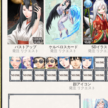
バストアップ
ケルベロスカード
SDイラス
発注
リクエスト
発注
リクエスト
発注
リクエ
顔アイコン
発注
リクエスト