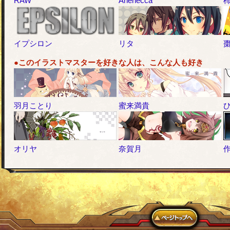
RAW
Anenecca
イプシロン
リタ
●このイラストマスターを好きな人は、こんな人も好き
羽月ことり
蜜来満貴
オリヤ
奈賀月