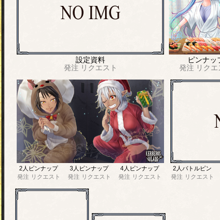
設定資料
ピンナッ
発注
リクエスト
発注
リクエ
2人ピンナップ
3人ピンナップ
4人ピンナップ
2人バトルピン
発注
リクエスト
発注
リクエスト
発注
リクエスト
発注
リクエスト