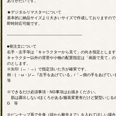
ありがたいです。
★デジタルリマスターについて
基本的に納品サイズより大きいサイズで作成しておりますので
即時対応可能です。
----------------------------------------------------------
■発注文について
右手・左手等は「キャラクターから見て」の向き指定とします
キャラクター以外の背景や小物の配置指定は「画面で見て」の
のとします。
※矢印（←・→）で指定頂いた方が確実です。
例：( ・ω・)ﾉ←「左手をあげている」/「→側の手をあげてい
等
※できるだけ必須事項・NG事項はお描きください。
肌は露出しない/ほくろがある/服装変更有だけど髪型いじる
G 等
※ピンナップ系で全身（頭から靴先まで）を入れてほしい場合