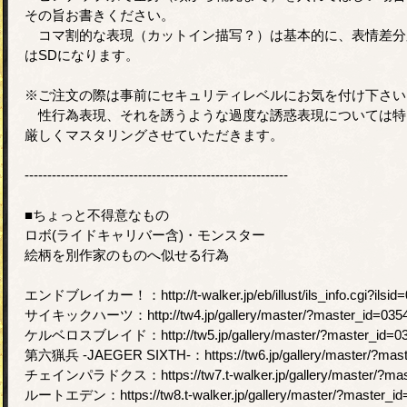
その旨お書きください。
コマ割的な表現（カットイン描写？）は基本的に、表情差分
はSDになります。
※ご注文の際は事前にセキュリティレベルにお気を付け下さい
性行為表現、それを誘うような過度な誘惑表現については特
厳しくマスタリングさせていただきます。
----------------------------------------------------------
■ちょっと不得意なもの
ロボ(ライドキャリバー含)・モンスター
絵柄を別作家のものへ似せる行為
エンドブレイカー！：http://t-walker.jp/eb/illust/ils_info.cgi?ilsid
サイキックハーツ：http://tw4.jp/gallery/master/?master_id=035
ケルベロスブレイド：http://tw5.jp/gallery/master/?master_id=0
第六猟兵 -JAEGER SIXTH-：https://tw6.jp/gallery/master/?mast
チェインパラドクス：https://tw7.t-walker.jp/gallery/master/?mas
ルートエデン：https://tw8.t-walker.jp/gallery/master/?master_id