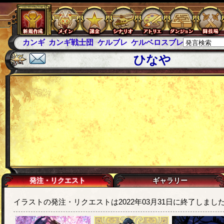
カンギ
カンギ戦士団
ケルブレ
ケルベロスブレイド
スパ
ひなや
発注・リクエスト
ギャラリー
イラストの発注・リクエストは2022年03月31日に終了しまし