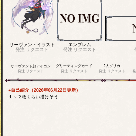
サーヴァントイラスト
エンブレム
発注
リクエスト
発注
リクエスト
グリーティングカード
2人グリカ
サーヴァント顔アイコン
発注
リクエスト
発注
リクエスト
発注
リクエスト
発
●自己紹介（2026年06月22日更新）
１～２枚くらい描けそう