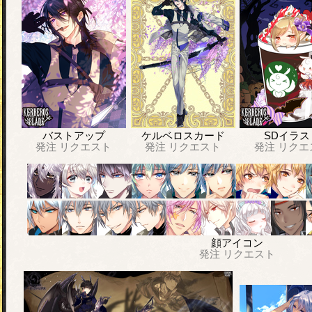
バストアップ
ケルベロスカード
SDイラス
発注
リクエスト
発注
リクエスト
発注
リクエ
顔アイコン
発注
リクエスト