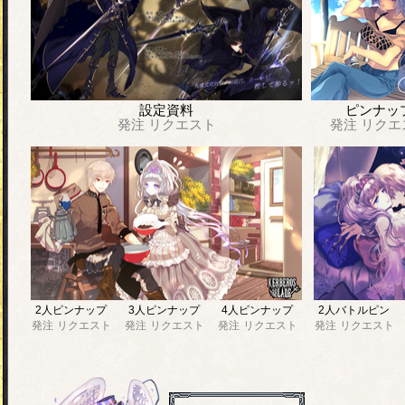
設定資料
ピンナッ
発注
リクエスト
発注
リクエ
2人ピンナップ
3人ピンナップ
4人ピンナップ
2人バトルピン
発注
リクエスト
発注
リクエスト
発注
リクエスト
発注
リクエスト