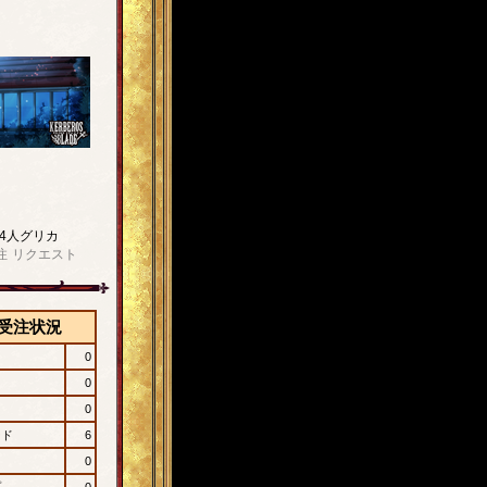
4人グリカ
注
リクエスト
受注状況
0
0
0
ード
6
0
プ
0