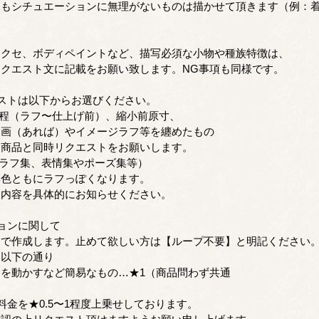
てもシチュエーションに無理がないものは描かせて頂きます（例：
アクセ、ボディペイントなど、描写必須な小物や種族特徴は、
クエスト文に記載をお願い致します。NG事項も同様です。
ストは以下からお選びください。
工程（ラフ〜仕上げ前）、縮小前原寸、
画（あれば）やイメージラフ等を纏めたもの
商品と同時リクエストをお願いします。
（ラフ集、表情集やポーズ集等）
色ともにラフっぽくなります。
内容を具体的にお知らせください。
ョンに関して
提で作成します。止めて欲しい方は【ループ不要】と明記ください
は以下の通り
を動かすなど簡易なもの…★1（商品問わず共通
料金を★0.5〜1程度上乗せしております。