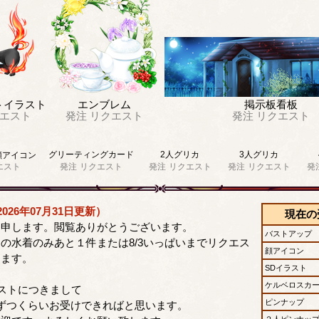
トイラスト
エンブレム
掲示板看板
エスト
発注
リクエスト
発注
リクエスト
グリーティングカード
2人グリカ
3人グリカ
顔アイコン
エスト
発注
リクエスト
発注
リクエスト
発注
リクエスト
発
026年07月31日更新）
現在の
と申します。閲覧ありがとうございます。
バストアップ
の水着のみあと１件または8/3いっぱいまでリクエス
顔アイコン
します。
SDイラスト
ケルベロスカ
ストにつきまして
ピンナップ
ずつくらいお受けできればと思います。
２人ピンナッ