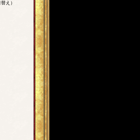
着替え）
。