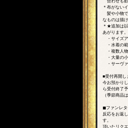
合わせも歓
＊布がない
髪や小物で
なものは描
＊★追加は
あがります
・サイズア
・水着の範
・複数人物
・大量の小
・サーヴァ
■受付再開し
今お預かり
ら受付終了
（季節商品
◼ファンレタ
反応をお返
す。
頂いたリクエ