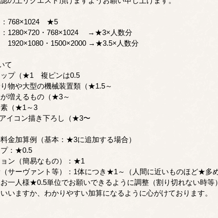
認の上リクエスト頂けますようお願い申し上げます。
68×1024 ★5
80×720・768×1024 →★3×人数分
080・1500×2000 →★3.5×人数分
いて
プ（★1 複ピンは0.5
物や大型の機械装置類（★1.5～
増えるもの（★3～
（★1～3
0アイコン描き下ろし（★3〜
料金加算例（基本：★3に追加する場合）
：★0.5
ョン（簡易なもの）：★1
（サーヴァント等）：1体につき★1～（人間に近いものほど★多
一人様★0.5単位でお願いできるように調整（割り切れない時等
いいますか、わかりやすい加算になるように心がけております。