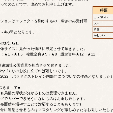
あってのことです。改めてお礼申し上げます。
得票
カッコいい
ションはエフェクトを動かすもの、瞬きのみ受付可
大人
綺麗
～4の間となります。
かわいい
しのお知らせ
像サイズに見合った価格に設定させて頂きました。
：★1→★1.5 複数全身★9→★8 設定資料★12→★11
 高遠城址公園背景を担当させて頂きました。
出づくりのお役に立てれば嬉しいです。
2022 パラドクストレイン内部門につづいての作画となりました
つきまして■
でも局部の形状が分かるものは受理できません。
ングでカバーできそうにないものはお返し致します。
布面積を増やすことで対応することもあります)
露骨に連想させるものはマスタリングが厳しめまたはお返しいたし