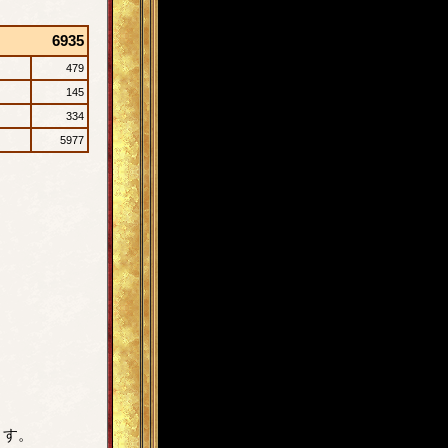
6935
479
145
334
5977
）
ます。