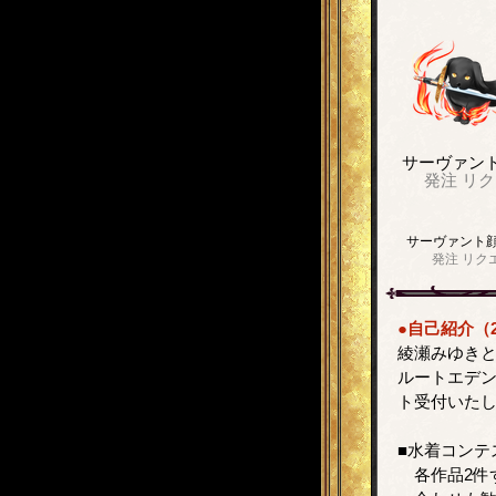
サーヴァン
発注
リク
サーヴァント
発注
リク
●自己紹介（2
綾瀬みゆき
ルートエデン
ト受付いた
■水着コンテ
各作品2件