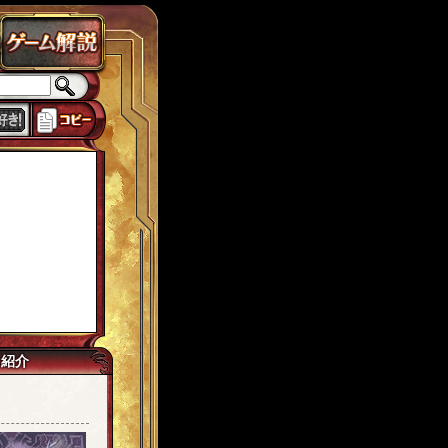
ス
ローカスト
城ヶ島
思い出
獅子宮
tw7
イマジネイター
カンギ
己紹介