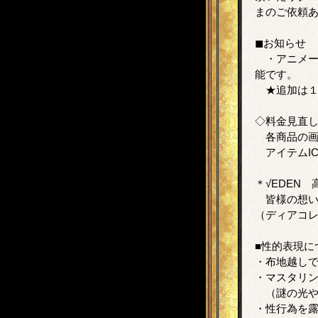
まのご依頼
◼お知らせ
・アニメー
能です。
★追加は１
◇料金見直
各商品の画
アイテムIC
＊√EDEN
皆様の想い
（ディアコレ
■性的表現に
・布地越し
・マスタリ
（謎の光や
・性行為を