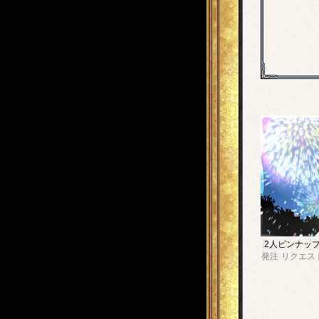
2人ピンナッ
発注
リクエス