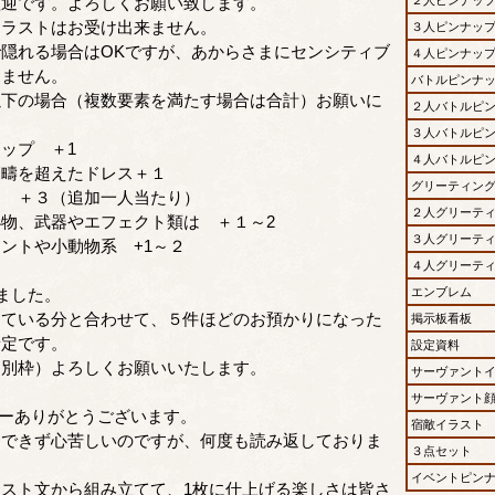
迎です。よろしくお願い致します。
イラストはお受け出来ません。
３人ピンナッ
隠れる場合はOKですが、あからさまにセンシティブ
４人ピンナッ
けません。
バトルピンナ
以下の場合（複数要素を満たす場合は合計）お願いに
２人バトルピ
。
３人バトルピ
ップ ＋1
４人バトルピ
疇を超えたドレス＋１
グリーティン
 ＋３（追加一人当たり）
２人グリーテ
物、武器やエフェクト類は ＋１～2
３人グリーテ
ントや小動物系 +1～２
４人グリーテ
ました。
エンブレム
している分と合わせて、５件ほどのお預かりになった
掲示板看板
予定です。
設定資料
は別枠）よろしくお願いいたします。
サーヴァント
サーヴァント
ーありがとうございます。
宿敵イラスト
しできず心苦しいのですが、何度も読み返しておりま
３点セット
イベントピン
スト文から組み立てて、1枚に仕上げる楽しさは皆さ