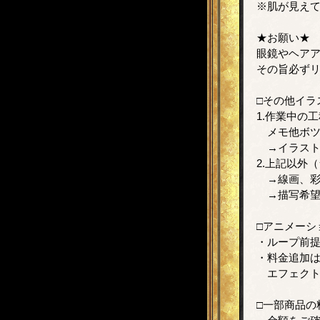
※肌が見え
★お願い★
眼鏡やヘア
その旨必ずリ
□その他イラ
1.作業中の
メモ他ボツ
→イラスト
2.上記以外
→線画、彩
→描写希望
□アニメーシ
・ループ前
・料金追加
エフェクト
□一部商品の