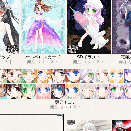
アップ
ケルベロスカード
SDイラスト
宿敵
エスト
発注
リクエスト
発注
リクエスト
発注
顔アイコン
発注
リクエスト