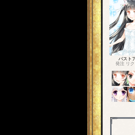
バスト
発注
リク