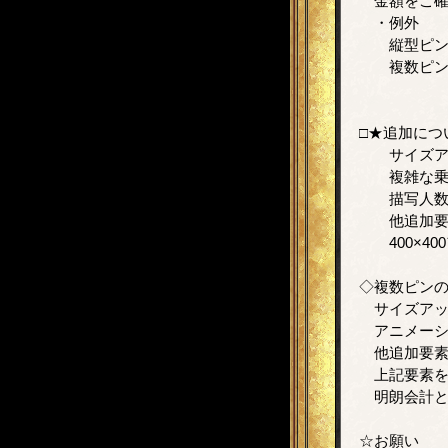
金額をご確
・例外
縦型ピン：7
複数ピン：12
1920×1
□★追加につ
サイズアッ
複雑な乗り
描写人数が
他追加要素
400×40
◇複数ピンの
サイズアップ
アニメーシ
他追加要素
上記要素をお
明朗会計と
☆お願い