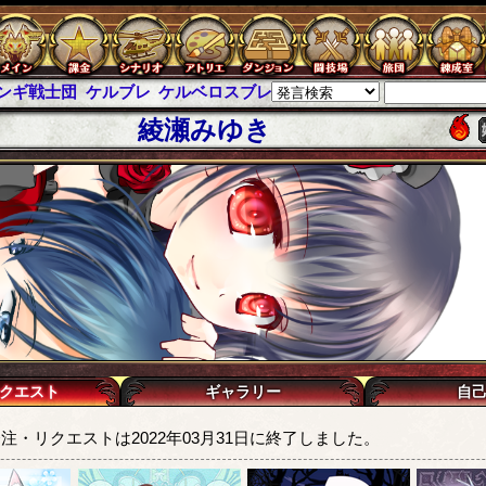
士団
ケルブレ
ケルベロスブレイド
スパイラス
チェインパラドク
綾瀬みゆき
クエスト
ギャラリー
自
注・リクエストは2022年03月31日に終了しました。