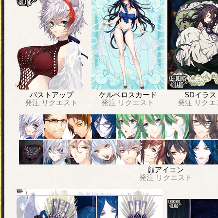
バストアップ
ケルベロスカード
SDイラス
発注
リクエスト
発注
リクエスト
発注
リクエ
顔アイコン
発注
リクエスト