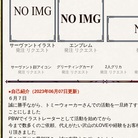
サーヴァントイラスト
エンブレム
発注
リクエスト
発注
リクエスト
グリーティングカード
2人グリカ
サーヴァント顔アイコン
発注
リクエスト
発注
リクエスト
発注
リクエスト
発
●自己紹介（2023年06月07日更新）
６月７日
誠に勝手ながら、トミーウォーカーさんでの活動を一旦終了す
ことにしました
PBWでイラストレーターとして活動を始めてから
今まで数多くのご依頼、代えがたい沢山のLOVEや経験をお客
り頂きました