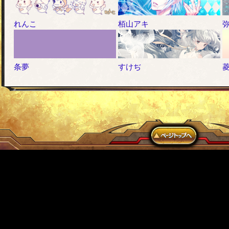
れんこ
栢山アキ
条夢
すけぢ