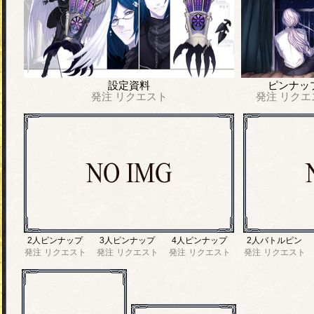
設定資料
ピンナッ
発注
リクエスト
発注
リクエ
2人ピンナップ
3人ピンナップ
4人ピンナップ
2人バトルピン
発注
リクエスト
発注
リクエスト
発注
リクエスト
発注
リクエスト