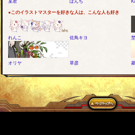
某君
ぽんち
K
●このイラストマスターを好きな人は、こんな人も好き
れんこ
佐鳥キヨ
オリヤ
草彦