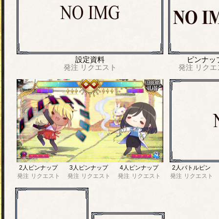
設定資料
ピンナッ
発注
リクエスト
発注
リクエ
2人ピンナップ
3人ピンナップ
4人ピンナップ
2人バトルピン
発注
リクエスト
発注
リクエスト
発注
リクエスト
発注
リクエスト