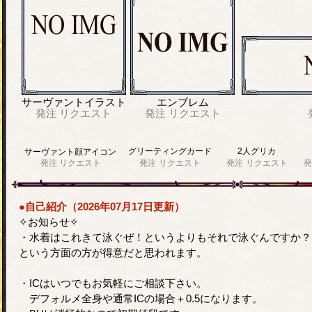
サーヴァントイラスト
エンブレム
発注
リクエスト
発注
リクエスト
グリーティングカード
2人グリカ
サーヴァント顔アイコン
発注
リクエスト
発注
リクエスト
発注
リクエスト
発
●自己紹介（2026年07月17日更新）
✧お知らせ✧
・水着はこれきて泳ぐぜ！というよりもそれで泳ぐんですか？
という方面の方が得意だと思われます。
・ICはいつでもお気軽にご相談下さい。
デフォルメ全身や通常ICの場合＋0.5になります。