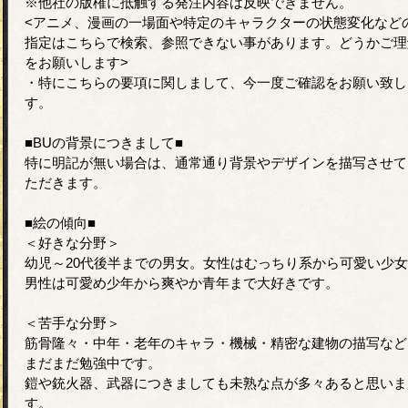
※他社の版権に抵触する発注内容は反映できません。
<アニメ、漫画の一場面や特定のキャラクターの状態変化など
指定はこちらで検索、参照できない事があります。どうかご理
をお願いします>
・特にこちらの要項に関しまして、今一度ご確認をお願い致し
す。
■BUの背景につきまして■
特に明記が無い場合は、通常通り背景やデザインを描写させて
ただきます。
■絵の傾向■
＜好きな分野＞
幼児～20代後半までの男女。女性はむっちり系から可愛い少
男性は可愛め少年から爽やか青年まで大好きです。
＜苦手な分野＞
筋骨隆々・中年・老年のキャラ・機械・精密な建物の描写など
まだまだ勉強中です。
鎧や銃火器、武器につきましても未熟な点が多々あると思いま
す。