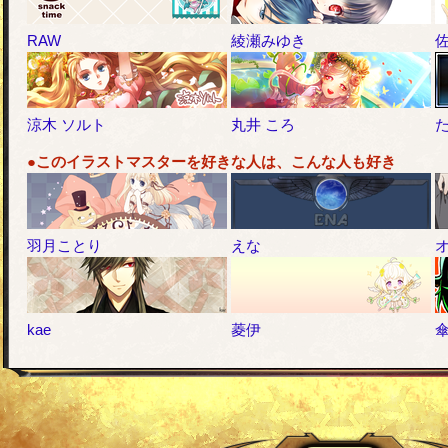
RAW
綾瀬みゆき
涼木 ソルト
丸井 ころ
●このイラストマスターを好きな人は、こんな人も好き
羽月ことり
えな
kae
菱伊