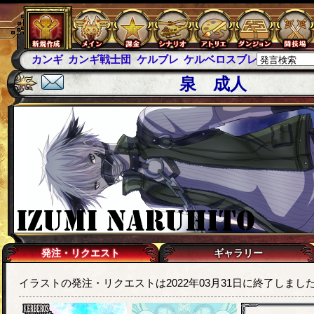
カンギ
カンギ戦士団
ケルブレ
ケルベロスブレイド
スパ
泉 成人
発注・リクエスト
ギャラリー
イラストの発注・リクエストは2022年03月31日に終了しまし