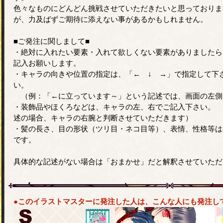
色々なものにどんどん挑戦させていただきたいと思っておりま
が、力及ばずご期待に添えない事があるかもしれません。
■ご発注に関しまして■
・絶対に入れたい要素・入れて欲しくない要素がありましたら
記入お願いします。
・キャラの向きや位置の指定は、「← ↓ →」で指定して下
い。
（例：「←に立っています～」という記述では、画面の左側
・装飾品やほくろなどは、キャラの左、右でご記入下さい。 
述の場合、キャラの右腕と判断させていただきます）
・髪の長さ、目の形状（ツリ目・ネコ目等）、表情、性格等は
です。
具体的な記述がない場合は「おまかせ」だと解釈させていただ
●このイラストマスターに発注した人は、こんな人にも発注し