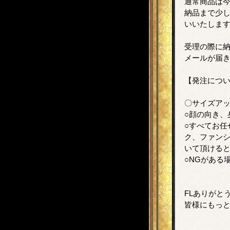
通常商品は
納品まで少
いいたしま
受理の際に
メールが届
【発注につ
〇サイズアッ
○顔の向き、
○すべてお任
ク、ファン
いて頂ける
○NGがある
FLありがと
皆様にもっ