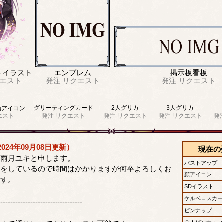
トイラスト
エンブレム
掲示板看板
エスト
発注
リクエスト
発注
リクエスト
グリーティングカード
2人グリカ
3人グリカ
顔アイコン
エスト
発注
リクエスト
発注
リクエスト
発注
リクエスト
発
024年09月08日更新）
現在の
、雨月ユキと申します。
バストアップ
業をしているので時間はかかりますが何卒よろしくお
顔アイコン
ます。
SDイラスト
ケルベロスカ
----------------------------------
ピンナップ
２人ピンナッ