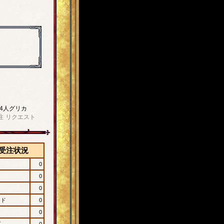
4人グリカ
注
リクエスト
受注状況
0
0
0
ード
0
0
プ
0