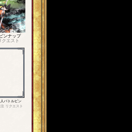
ピンナップ
リクエスト
4人バトルピン
発注
リクエスト