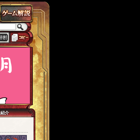
ラドクス
ローカスト
城ヶ島
思い出
獅子宮
tw7
イマジネイター
己紹介