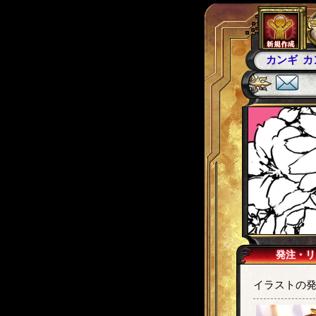
カンギ
カ
発注・リ
イラストの発