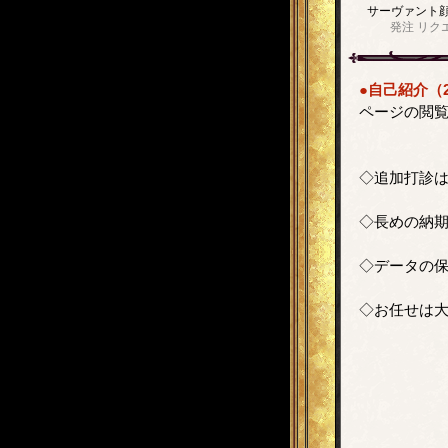
サーヴァント
発注
リク
●自己紹介（2
ページの閲
◇追加打診
◇長めの納
◇データの保
◇お任せは