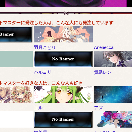
トマスターに発注した人は、こんな人にも発注しています
羽月ことり
Anenecca
ハルヨリ
貴島レン
トマスターを好きな人は、こんな人も好き
エル
アズ