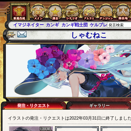
イマジネイター
カンギ
カンギ戦士団
ケルブレ
ケルベロ
しゃむねこ
発注・リクエスト
ギャラリー
イラストの発注・リクエストは2022年03月31日に終了しまし