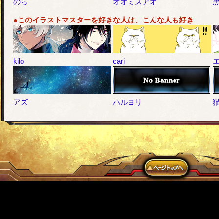
のら
オオミズアオ
●このイラストマスターを好きな人は、こんな人も好き
kilo
cari
アズ
ハルヨリ