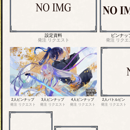
設定資料
ピンナッ
発注
リクエスト
発注
リクエ
2人ピンナップ
3人ピンナップ
4人ピンナップ
2人バトルピン
発注
リクエスト
発注
リクエスト
発注
リクエスト
発注
リクエスト