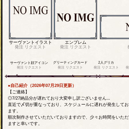
サーヴァントイラスト
エンブレム
発注
リクエスト
発注
リクエスト
グリーティングカード
2人グリカ
サーヴァント顔アイコン
発注
リクエスト
発注
リクエスト
発注
リクエスト
発
●自己紹介（2026年07月29日更新）
【ご連絡】
◎7/27納品分が遅れており大変申し訳ございません...
直近で〆切が重なっており、スケジュールに遅れが発生してお
ます。
順次制作させていただいておりますので、少々お時間をいただ
ますと幸いです。