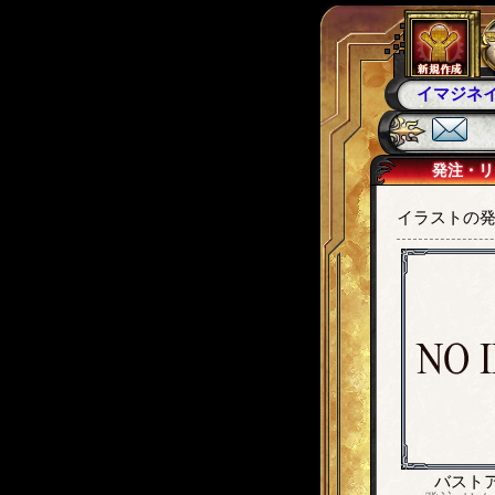
イマジネ
発注・リ
イラストの発
バスト