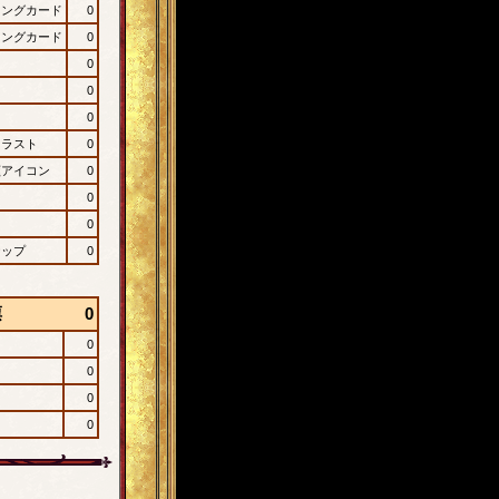
ィングカード
0
ィングカード
0
0
0
0
イラスト
0
顔アイコン
0
0
0
ナップ
0
票
0
0
0
0
0