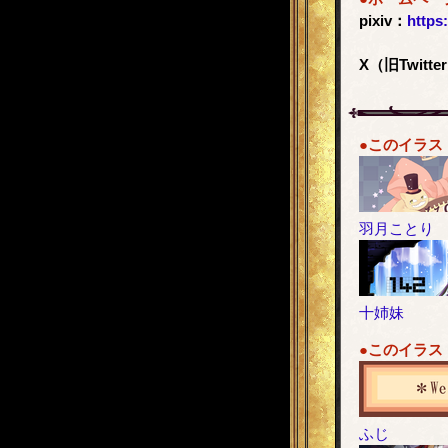
pixiv：
https
X（旧Twitte
●このイラス
羽月ことり
十姉妹
●このイラス
ふじ