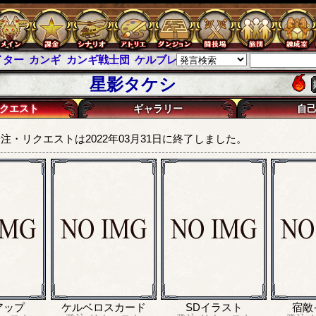
イター
カンギ
カンギ戦士団
ケルブレ
ケルベロスブレイド
スパイ
星影タケシ
クエスト
ギャラリー
自
注・リクエストは2022年03月31日に終了しました。
アップ
ケルベロスカード
SDイラスト
宿敵