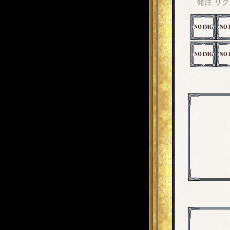
発注
リク