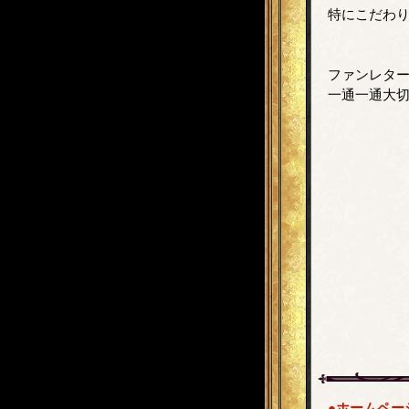
特にこだわ
ファンレタ
一通一通大
●ホームペー