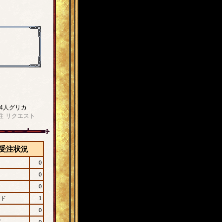
4人グリカ
注
リクエスト
受注状況
0
0
0
ード
1
0
プ
0