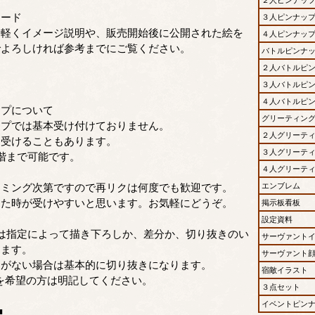
カード
３人ピンナッ
に軽くイメージ説明や、販売開始後に公開された絵を
４人ピンナッ
でよろしければ参考までにご覧ください。
バトルピンナ
２人バトルピ
３人バトルピ
４人バトルピ
ップについて
グリーティン
ップでは基本受け付けておりません。
２人グリーテ
て受けることもあります。
３人グリーテ
階まで可能です。
４人グリーテ
イミング次第ですので再リクは何度でも歓迎です。
エンブレム
った時が受けやすいと思います。お気軽にどうぞ。
掲示板看板
設定資料
は指定によって描き下ろしか、差分か、切り抜きのい
サーヴァント
ります。
サーヴァント
定がない場合は基本的に切り抜きになります。
宿敵イラスト
を希望の方は明記してください。
３点セット
イベントピン
■