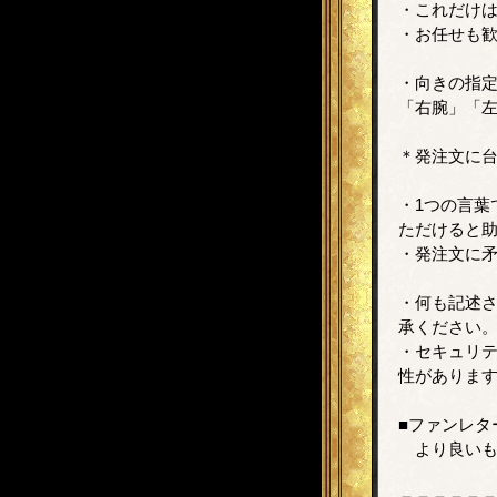
・これだけは
・お任せも
・向きの指
「右腕」「
＊発注文に
・1つの言葉
ただけると
・発注文に
・何も記述
承ください
・セキュリ
性がありま
■ファンレタ
より良いも