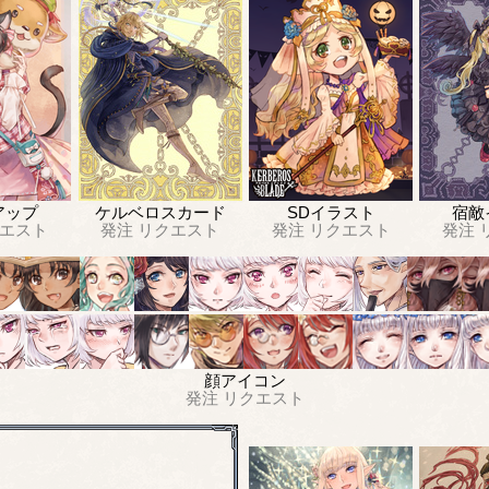
アップ
ケルベロスカード
SDイラスト
宿敵
エスト
発注
リクエスト
発注
リクエスト
発注
顔アイコン
発注
リクエスト