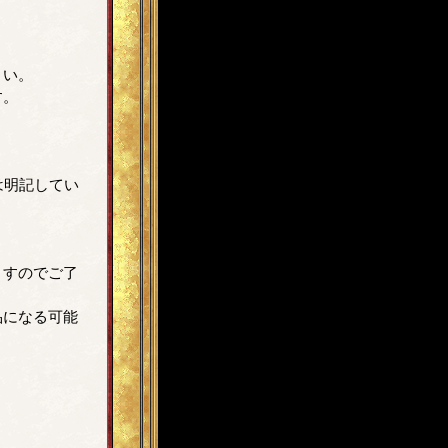
さい。
す。
は明記してい
ますのでご了
品になる可能