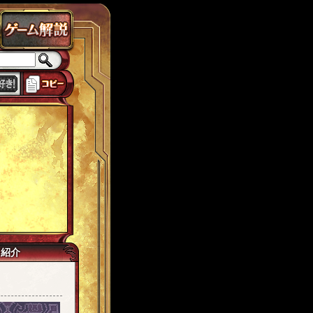
ラドクス
ローカスト
城ヶ島
思い出
獅子宮
tw7
イマジネイター
己紹介