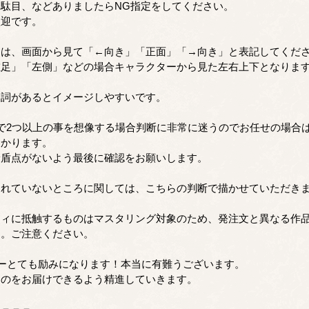
駄目、などありましたらNG指定をしてください。
歓迎です。
定は、画面から見て「←向き」「正面」「→向き」と表記してくだ
左足」「左側」などの場合キャラクターから見た左右上下となりま
台詞があるとイメージしやすいです。
で2つ以上の事を想像する場合判断に非常に迷うのでお任せの場合
助かります。
矛盾点がないよう最後に確認をお願いします。
されていないところに関しては、こちらの判断で描かせていただき
。
ティに抵触するものはマスタリング対象のため、発注文と異なる作
す。ご注意ください。
ーとても励みになります！本当に有難うございます。
のをお届けできるよう精進していきます。