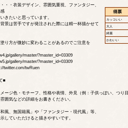
・・・・衣装デザイン、雰囲気重視、ファンタジー、
籍感
得票
ていきたいと思っています。
カッコいい
、背景は苦手ですが発注された際には精一杯描かせて
大人
綺麗
かわいい
て塗り方が微妙に変わることがあるのでご注意を
w4.jp/gallery/master/?master_id=03309
w5.jp/gallery/master/?master_id=03309
://twitter.com/twRuen
て■
イメージ色・モチーフ、性格や表情、外見（例：子供っぽい、つり
雰囲気などの詳細をお書きください。
、和風、無国籍風」や「ファンタジー・現代風」等、
していただけると描きやすいです。