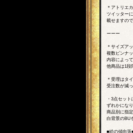
＊アトリエ
ツイッター
載せますの
ーーー
＊サイズア
複数ピンナ
内容によっ
他商品は1段
＊受理はタ
受注数が減
・3点セット
ずれかにな
商品別に指
白背景のBU
■絵の傾向等