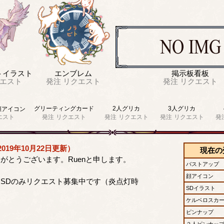
トイラスト
エンブレム
掲示板看板
エスト
発注
リクエスト
発注
リクエスト
グリーティングカード
2人グリカ
3人グリカ
顔アイコン
エスト
発注
リクエスト
発注
リクエスト
発注
リクエスト
発
019年10月22日更新）
現在の
がとうございます。Ruenと申します。
バストアップ
顔アイコン
SDのみリクエスト募集中です（炎点灯時
SDイラスト
ケルベロスカ
ピンナップ
２人ピンナッ