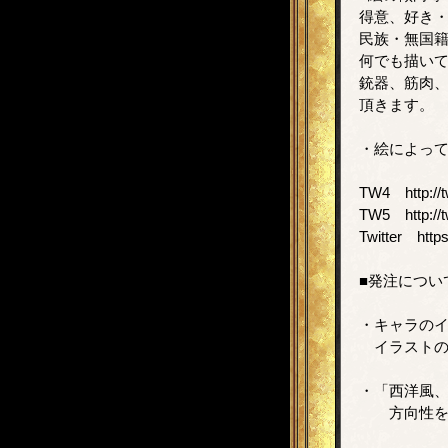
得意、好き
民族・無国
何でも描い
銃器、筋肉
頂きます。
・絵によっ
TW4 http://t
TW5 http://t
Twitter https
■発注につい
・キャラの
イラストの
・「西洋風
方向性を示