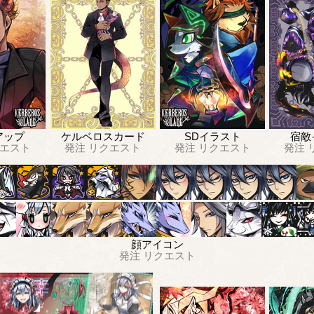
アップ
ケルベロスカード
SDイラスト
宿敵
エスト
発注
リクエスト
発注
リクエスト
発注
顔アイコン
発注
リクエスト