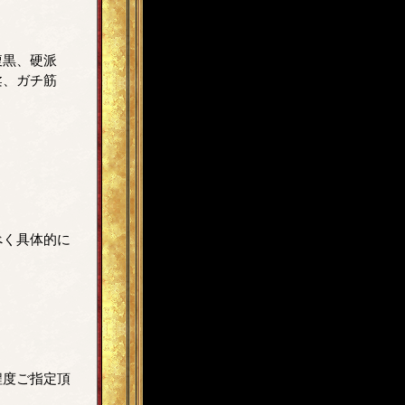
腹黒、硬派
柔、ガチ筋
べく具体的に
。
程度ご指定頂