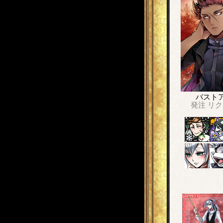
バスト
発注
リク