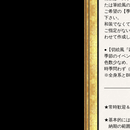
たは筆絵風の
ご希望の【
下さい。
和装でなくて
ご指定がな
わせて作成
●【切絵風『
季節のイベ
色数少なめ、
時季問わず（
※全身系とB
―――――
★常時歓迎＆
★基本的に
納期の範囲内