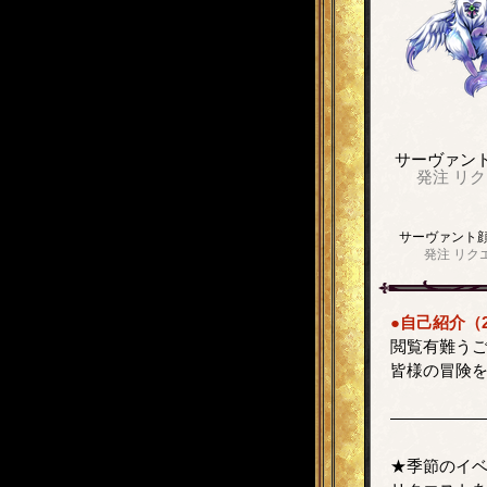
サーヴァン
発注
リク
サーヴァント
発注
リク
●自己紹介（2
閲覧有難う
皆様の冒険
―――――
★季節のイ