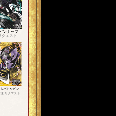
ピンナップ
リクエスト
4人バトルピン
発注
リクエスト