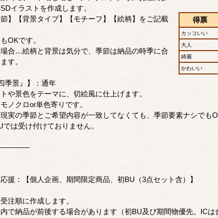
SDイラストを作成します。
季節】【背景タイプ】【モチーフ】【絵柄】をご記載
得票
カッコいい
もOKです。
大人
い場合…絵柄と背景は気分で、季節は納品の時季に合
綺麗
します。
かわいい
四季景』】：通年
ントや景色をテーマに、切絵風に仕上げます。
モノクロor単色寄りです。
現実の季節とご希望内容が一致してなくても、季節要素ナシでもO
Uでは受け付けておりません。
―――――
応援：【個人企画、期間限定商品、初BU（3点セット含）】
は受注順に作成します。
で納品が前後する場合があります（初BU及び期間物優先。ICは