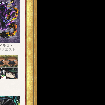
イラスト
リクエスト