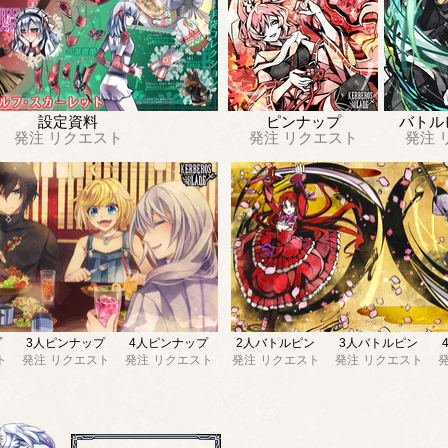
設定資料
ピンナップ
バトル
発注
リクエスト
発注
リクエスト
発注
プ
3人ピンナップ
4人ピンナップ
2人バトルピン
3人バトルピン
ト
発注
リクエスト
発注
リクエスト
発注
リクエスト
発注
リクエスト