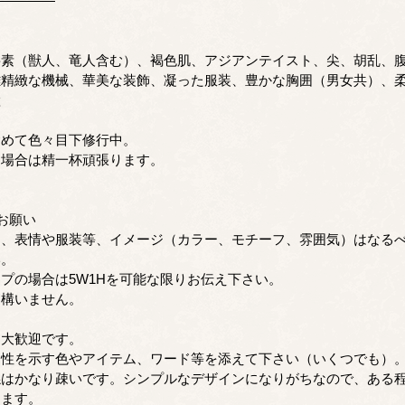
―――――
要素（獣人、竜人含む）、褐色肌、アジアンテイスト、尖、胡乱、
雑精緻な機械、華美な装飾、凝った服装、豊かな胸囲（男女共）、
鎧
含めて色々目下修行中。
た場合は精一杯頑張ります。
お願い
き、表情や服装等、イメージ（カラー、モチーフ、雰囲気）はなる
い。
プの場合は5W1Hを可能な限りお伝え下さい。
も構いません。
も大歓迎です。
向性を示す色やアイテム、ワード等を添えて下さい（いくつでも）
係はかなり疎いです。シンプルなデザインになりがちなので、ある
ります。