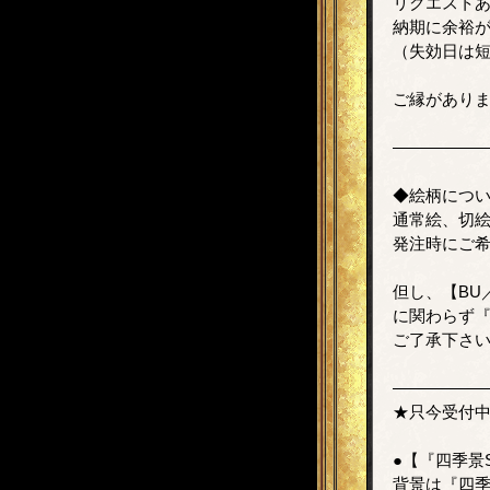
リクエスト
納期に余裕
（失効日は
ご縁があり
―――――
◆絵柄につ
通常絵、切
発注時にご
但し、【BU
に関わらず『
ご了承下さ
―――――
★只今受付
●【『四季景
背景は『四季