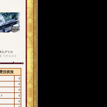
4人グリカ
注
リクエスト
受注状況
0
0
0
ード
0
0
プ
0