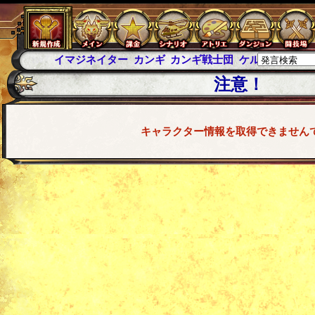
イマジネイター
カンギ
カンギ戦士団
ケルブレ
ケルベロ
注意！
キャラクター情報を取得できません