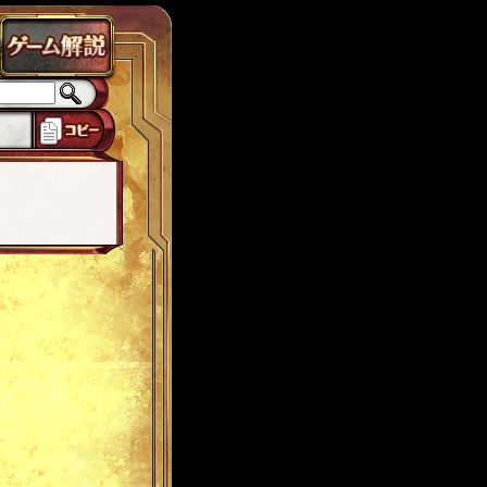
ラス
チェインパラドクス
ローカスト
城ヶ島
思い出
獅子宮
tw7