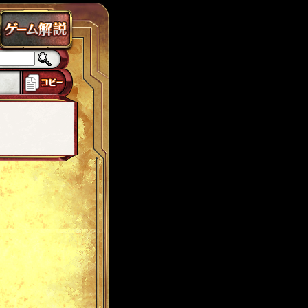
ラス
チェインパラドクス
ローカスト
城ヶ島
思い出
獅子宮
tw7