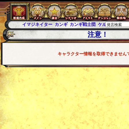
イマジネイター
カンギ
カンギ戦士団
ケルブレ
ケルベロ
注意！
キャラクター情報を取得できません