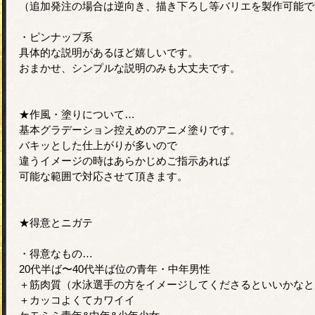
（追加発注の場合は逆向き、描き下ろし等バリエを製作可能で
・ピンナップ系
具体的な説明があるほど嬉しいです。
おまかせ、シンプルな説明のみも大丈夫です。
★作風・塗りについて…
基本グラデーション控えめのアニメ塗りです。
バキッとした仕上がりが多いので
違うイメージの時はあらかじめご指示あれば
可能な範囲で対応させて頂きます。
★得意とニガテ
・得意なもの…
20代半ば〜40代半ば位の青年・中年男性
＋筋肉質（水泳選手の方をイメージしてくださるといいかなと
＋カッコよくてカワイイ