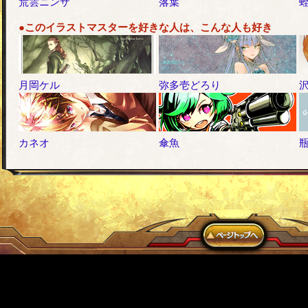
荒雲ニンザ
落葉
●このイラストマスターを好きな人は、こんな人も好き
月岡ケル
弥多壱どろり
カネオ
傘魚