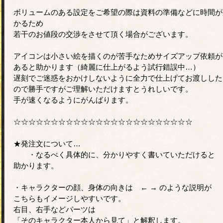
ボリュームのある設定をご希望の際は資料の準備などに時間が
かるため
若干のお値段の交渉をさせて頂く場合がございます。
アイコンは小さい絵を描くのが苦手なためサイズアップ依頼が
あると助かります（綺麗に仕上がるよう試行錯誤中…）
遅刻でご迷惑をおかけしないように全力で仕上げてお渡しした
ので勝手ですがご理解いただけますとうれしいです。
手が速くなるようにがんばります。
☆☆☆☆☆☆☆☆☆☆☆☆☆☆☆☆☆☆☆☆☆☆☆☆
★発注文について…
・なるべく具体的に、分かりやすく書いていただけると
助かります。
・キャラクターの顔、身体の向きは ← → のような説明が
こちらもイメージしやすいです。
右目、右手などパーツは
「そのキャラクター本人から見て」と解釈します。