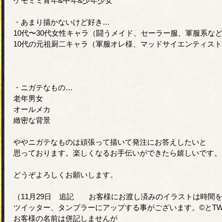
ケモミミ青年&中年&少年少女
・あまり描かないけど好き…
10代〜30代女性キャラ（闘うメイド、セーラー服、軍服系な
10代の元祖厨二キャラ（軍服オレ様、マッドサイエンティス
・ニガテなもの…
老年男女
オールメカ
緻密な背景
ややニガテなものは頑張って描いて発注にお答えしたいと
思っております。楽しくなるお手伝いができたら嬉しいです。
どうぞよろしくお願いします。
（11月29日 追記 お客様にお渡し済みのイラストは時間
ツイッター、タンブラーにアップする事がございます。©️とT
お客様の名前は併記しませんが