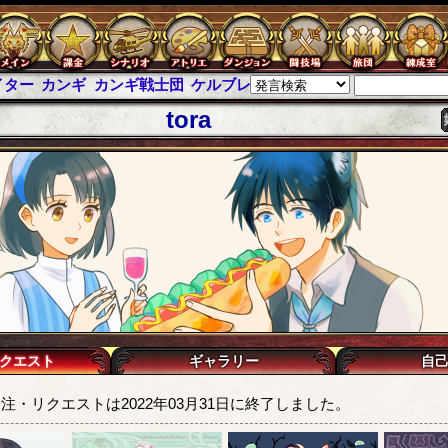
イター
カンギ
カンギ戦士団
ケルブレ
ケルベロスブレイド
スパイ
tora
クエスト
ギャラリー
自
注・リクエストは2022年03月31日に終了しました。