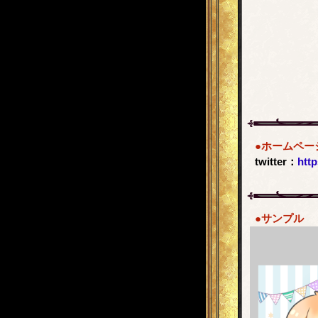
●ホームペー
twitter：
http
●サンプル