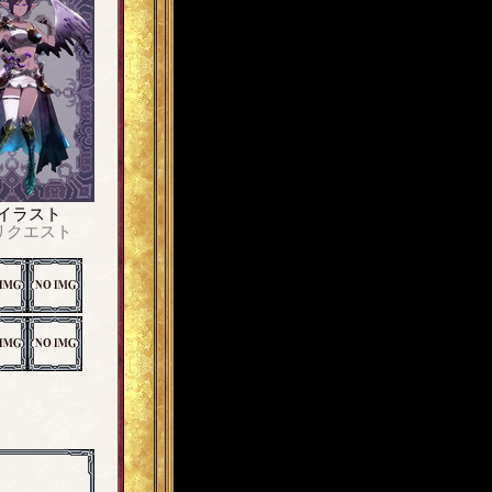
イラスト
リクエスト