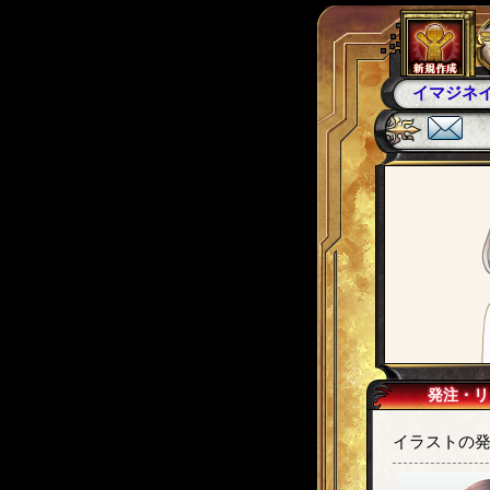
イマジネ
発注・リ
イラストの発