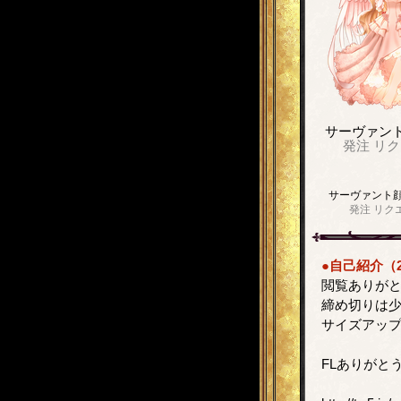
サーヴァン
発注
リク
サーヴァント
発注
リク
●自己紹介（2
閲覧ありがと
締め切りは
サイズアッ
FLありがと