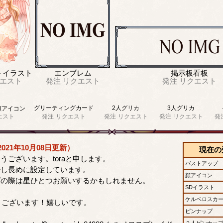
トイラスト
エンブレム
掲示板看板
エスト
発注
リクエスト
発注
リクエスト
グリーティングカード
2人グリカ
3人グリカ
顔アイコン
エスト
発注
リクエスト
発注
リクエスト
発注
リクエスト
発
021年10月08日更新）
現在の
うございます。toraと申します。
バストアップ
少し長めに設定しています。
顔アイコン
プの際は星ひとつお願いするかもしれません。
SDイラスト
ケルベロスカ
うございます！嬉しいです。
ピンナップ
２人ピンナッ