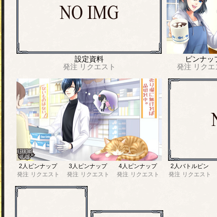
設定資料
ピンナッ
発注
リクエスト
発注
リクエ
2人ピンナップ
3人ピンナップ
4人ピンナップ
2人バトルピン
発注
リクエスト
発注
リクエスト
発注
リクエスト
発注
リクエスト