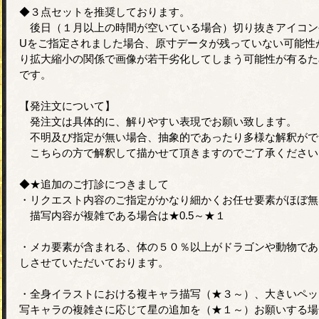
◆３点セットを推奨しております。
後日（１月以上の時間が空いている場合）切り抜きアイコン
Uをご指定されました場合、原寸データが残っていない可能性
り拡大縮小の関係で画像が若干劣化してしまう可能性が有るた
です。
【発注文について】
発注文は具体的に、解りやすい表現でお願い致します。
不明及び指定が無い場合、抽象的であったり多様な解釈がで
こちらの方で解釈して描かせて頂きますのでご了承ください
◆★追加のご打診につきまして
・リクエスト内容のご指定がかなり細かくお任せ要素がほぼ無
描写内容が複雑である場合は★0.5～★１
・メカ要素が含まれる、体の５０％以上がドラゴンや動物であ
しさせていただいております。
・全身イラストにおける複キャラ描写（★３～）、大きいペッ
写キャラの複雑さに応じて星の追加を（★１～）お願いする場