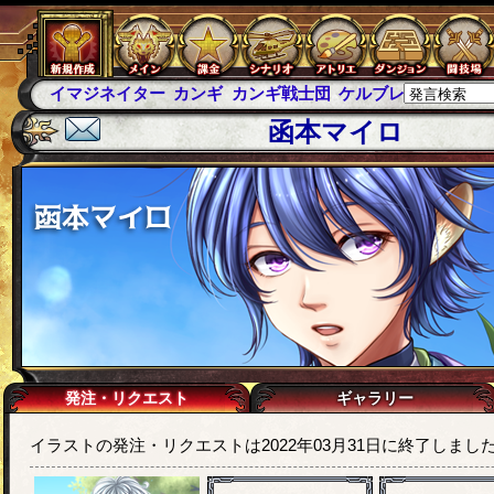
カンギ
カンギ戦士団
ケルブレ
ケルベロスブレイド
スパ
函本マイロ
発注・リクエスト
ギャラリー
イラストの発注・リクエストは2022年03月31日に終了しまし