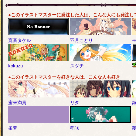
●このイラストマスターに発注した人は、こんな人にも発注し
寛斎タケル
羽月ことり
kokuzu
スダチ
●このイラストマスターを好きな人は、こんな人も好き
蜜来満貴
リタ
条夢
稲咲