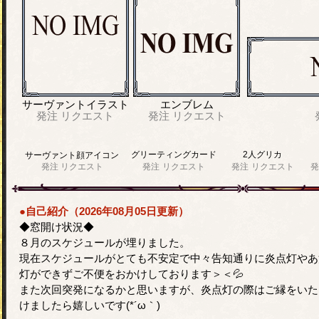
サーヴァントイラスト
エンブレム
発注
リクエスト
発注
リクエスト
グリーティングカード
2人グリカ
サーヴァント顔アイコン
発注
リクエスト
発注
リクエスト
発注
リクエスト
発
●自己紹介（2026年08月05日更新）
◆窓開け状況◆
８月のスケジュールが埋りました。
現在スケジュールがとても不安定で中々告知通りに炎点灯やあ
灯ができずご不便をおかけしております＞＜💦
また次回突発になるかと思いますが、炎点灯の際はご縁をいた
けましたら嬉しいです(*´ω｀)