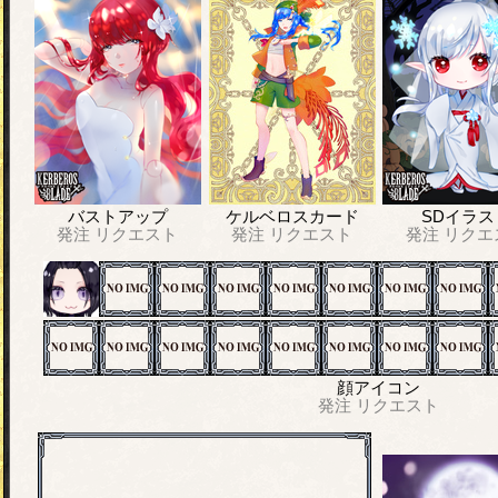
バストアップ
ケルベロスカード
SDイラス
発注
リクエスト
発注
リクエスト
発注
リクエ
顔アイコン
発注
リクエスト