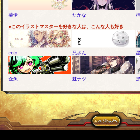
菱伊
たかな
●このイラストマスターを好きな人は、こんな人も好き
coto
兄さん
傘魚
棘ナツ