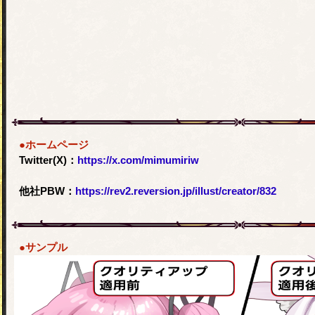
●ホームページ
Twitter(X)：
https://x.com/mimumiriw
他社PBW：
https://rev2.reversion.jp/illust/creator/832
●サンプル