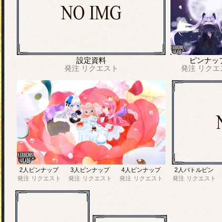
設定資料
ピンナッ
発注
リクエスト
発注
リクエ
2人ピンナップ
3人ピンナップ
4人ピンナップ
2人バトルピン
発注
リクエスト
発注
リクエスト
発注
リクエスト
発注
リクエスト