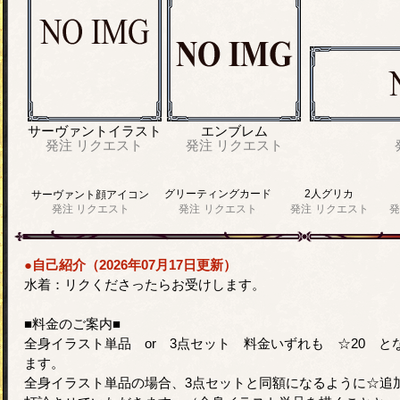
サーヴァントイラスト
エンブレム
発注
リクエスト
発注
リクエスト
グリーティングカード
2人グリカ
サーヴァント顔アイコン
発注
リクエスト
発注
リクエスト
発注
リクエスト
発
●自己紹介（2026年07月17日更新）
水着：リクくださったらお受けします。
■料金のご案内■
全身イラスト単品 or 3点セット 料金いずれも ☆20 と
ます。
全身イラスト単品の場合、3点セットと同額になるように☆追