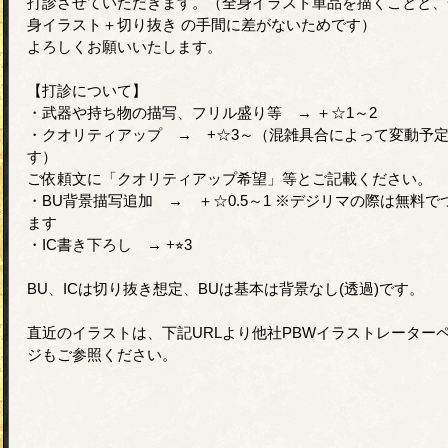
打診させていただきます。（全身イラスト単品を描くことと、
身イラスト＋切り抜き の手間に差がないためです）
よろしくお願いいたします。
【打診について】
・武器や持ち物の描写、フリル盛り等 → ＋☆1～2
・クオリティアップ → +☆3～（混雑具合によって変動予
す）
ご依頼文に「クオリティアップ希望」等とご記載ください。
・BU背景描写追加 → ＋☆0.5～1 ※デジリマの際は無料で
ます
・IC書き下ろし → +⭐︎3
BU、ICは切り抜き想定、BUは基本は背景なし(透過)です。
直近のイラストは、下記URLより他社PBWイラストレーター
ジもご参照ください。