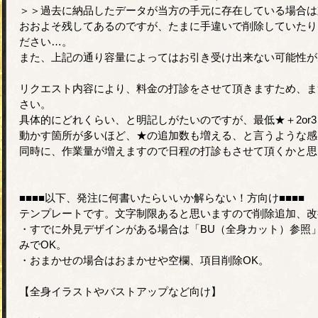
＞＞過去に納品したデータが当方の手元に存在している場合は
おおよそ残してあるのですが、たまに手違いで削除していたり
ださい…。
また、上記の通り容量によってはお引き受け出来ない可能性が
リクエスト内容により、料金の打診をさせて頂きますため、ま
さい。
具体的にどれくらい、と明記しがたいのですが、最低★＋2or
動かす箇所が多いほど、★の追加数も増える、と言うような感
同時に、作業量が増えますので日程の打診もさせて頂くかと思
■■■■以下、発注に何書いたらいいか解らない！方向け■■■■
テンプレートです。文字制限あると思いますので削除追加、改
・すでに外見デザインがある場合は「BU（全身カット）参照
みでOK。
・おまかせの場合はおまかせや空欄、項目削除OK。
【全身イラストやバストアップなど向け】