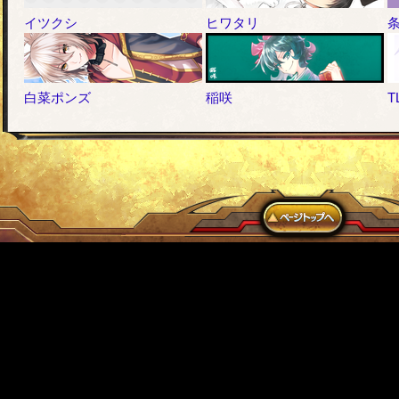
イツクシ
ヒワタリ
白菜ポンズ
稲咲
T