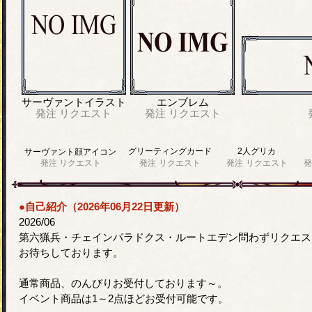
サーヴァントイラスト
エンブレム
発注
リクエスト
発注
リクエスト
グリーティングカード
2人グリカ
サーヴァント顔アイコン
発注
リクエスト
発注
リクエスト
発注
リクエスト
発
●自己紹介（2026年06月22日更新）
2026/06
第六猟兵・チェインパラドクス・ルートエデン問わずリクエス
お待ちしております。
通常商品、のんびりお受付しております～。
イベント商品は1～2点ほどお受付可能です。