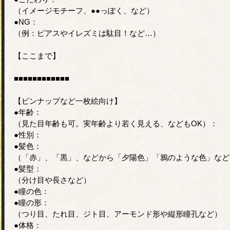
（イメージモチーフ、●●っぽく、など）
●NG：
（例：ピアスやイレズミは駄目！など…）
【ここまで】
■■■■■■■■■■■■
【ピンナップなど一枚絵向け】
●年齢：
（見た目年齢も可。実年齢より若く見える、などもOK）：
●性別：
●髪色：
（「赤」、「黒」、などから「夕陽色」「鴉のような色」など
●髪型：
（分け目や長さなど）
●瞳の色：
●瞳の形：
（つり目、たれ目、ジト目、アーモンド形や縦形瞳孔など）
●体格：