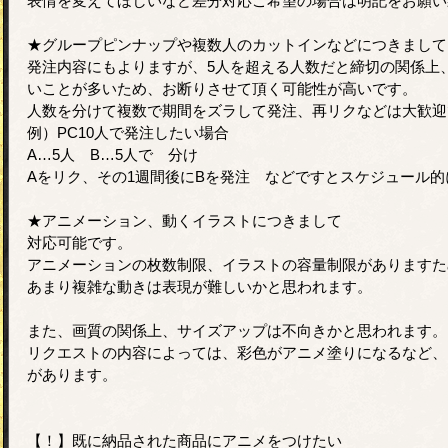
表情を変えてほしいなど差分対応ご希望の場合は明記をお願い
★グループピンナップや複数人のカットインなどにつきまして
発注内容にもよりますが、5人を超える人数だと締切の関係上
いことが多いため、お断りさせて頂く可能性が高いです。
人数を分けて複数で期間をズラして発注、再リクなどは大歓迎
例）PC10人で発注したい場合
A…5人 B…5人で 分け
Aをリク、その1週間後にBを発注 などですとスケジュール
★アニメーション、動くイラストにつきまして
対応可能です。
アニメーションの枚数制限、イラストの容量制限がありますた
あまり複雑な動きは表現が難しいかと思われます。
また、画質の関係上、サイズアップは不向きかと思われます。
リクエストの内容によっては、彩色がアニメ塗りになるなど、
があります。
【！】既に納品された商品にアニメをつけたい