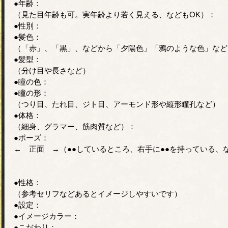
●年齢：
（見た目年齢も可。実年齢より若く見える、などもOK）：
●性別：
●髪色：
（「赤」、「黒」、などから「夕陽色」「鴉のような色」など
●髪型：
（分け目や長さなど）
●瞳の色：
●瞳の形：
（つり目、たれ目、ジト目、アーモンド形や縦形瞳孔など）
●体格：
（細身、グラマー、筋肉質など）：
●ポーズ：
← 正面 →（●●しているところ、右手に●●を持っている、
●性格：
（参考セリフなどあるとイメージしやすいです）
●設定：
●イメージカラー：
●こだわり：