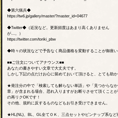
◆第六猟兵◆
https://tw6.jp/gallery/master/?master_id=04677
◆Twitter◆（近況など。更新頻度はあまり高くありません
が…。）
https://twitter.com/toriki_pbw
◆時々の状況などで予告なく商品価格を変動することが御座い
■■ご注文についてアナウンス■■
あなたの書きやすい文章で大丈夫です。
しかし下記の点だけお心に留めておいて頂けると、とても助か
★発注分の中で「検索しても解らない単語」や「見つからなか
章」が含まれる場合、恐れ入りますがお断りさせて頂くことが
の再リクOKです！
その他、規約に反するものなどもお引き受けできません。
★HL(NL)、BL、GL全てＯＫ、三点セットやピンナップ系