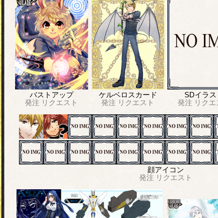
バストアップ
ケルベロスカード
SDイラス
発注
リクエスト
発注
リクエスト
発注
リクエ
顔アイコン
発注
リクエスト