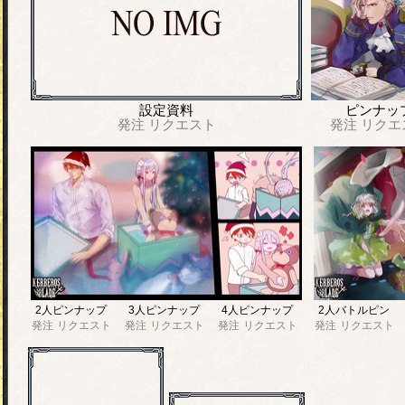
設定資料
ピンナッ
発注
リクエスト
発注
リクエ
2人ピンナップ
3人ピンナップ
4人ピンナップ
2人バトルピン
発注
リクエスト
発注
リクエスト
発注
リクエスト
発注
リクエスト