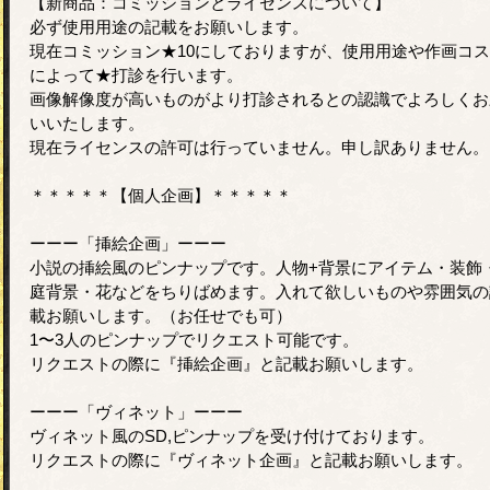
【新商品：コミッションとライセンスについて】
必ず使用用途の記載をお願いします。
現在コミッション★10にしておりますが、使用用途や作画コ
によって★打診を行います。
画像解像度が高いものがより打診されるとの認識でよろしくお
いいたします。
現在ライセンスの許可は行っていません。申し訳ありません。
＊＊＊＊＊【個人企画】＊＊＊＊＊
ーーー「挿絵企画」ーーー
小説の挿絵風のピンナップです。人物+背景にアイテム・装飾
庭背景・花などをちりばめます。入れて欲しいものや雰囲気の
載お願いします。（お任せでも可）
1〜3人のピンナップでリクエスト可能です。
リクエストの際に『挿絵企画』と記載お願いします。
ーーー「ヴィネット」ーーー
ヴィネット風のSD,ピンナップを受け付けております。
リクエストの際に『ヴィネット企画』と記載お願いします。