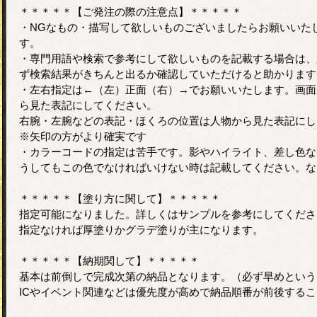
＊＊＊＊＊【ご発注の際の注意点】＊＊＊＊＊
・NGなもの・描写して欲しいものございましたらお願いいた
す。
・専門用語や検索で参考にして欲しいものを記載する場合は、
ず検索結果がきちんと出るか確認していただけると助かります
・左右指定は←（左）正面（右）→でお願いいたします。画面
ら見た表記にしてください。
右腕・左腕などの表記・ほくろの位置は人物から見た表記にし
※矢印の方がより確実です
・カラーコードの指定は苦手です。影やハイライト、差し色な
うしてもこの色でなければいけない時は記載してください。な
＊＊＊＊＊【塗り方に関して】＊＊＊＊＊
指定可能になりました。詳しくはサンプルを参考にしてくださ
指定なければ厚塗りかグラデ塗りが主になります。
＊＊＊＊＊【納期関して】＊＊＊＊＊
基本は前倒しで完成次第の納品となります。（必ず早めという
ICやイベント関連などは優先度が高めで納品順番が前後する