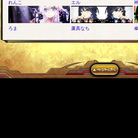
れんこ
エル
ろま
廉真なち