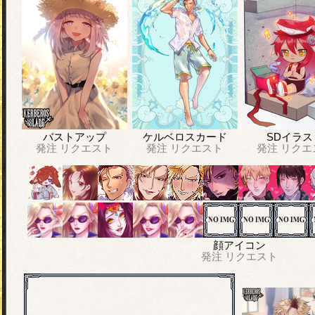
バストアップ
ケルベロスカード
SDイラス
発注
リクエスト
発注
リクエスト
発注
リクエ
顔アイコン
発注
リクエスト