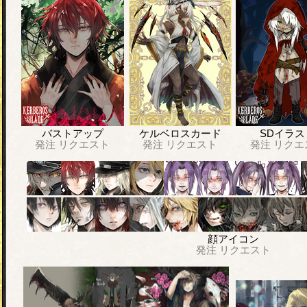
バストアップ
ケルベロスカード
SDイラス
発注
リクエスト
発注
リクエスト
発注
リクエ
顔アイコン
発注
リクエスト