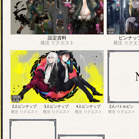
設定資料
ピンナッ
発注
リクエスト
発注
リクエ
2人ピンナップ
3人ピンナップ
4人ピンナップ
2人バトルピン
発注
リクエスト
発注
リクエスト
発注
リクエスト
発注
リクエスト