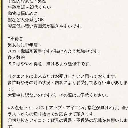
中性的な女性・男性
年齢層10～20代くらい
動物は幅広めに
獣など人外系もOK
彩度低い暗い雰囲気が描きやすいです。
□不得意
男女共に中年層～
メカ・機械系苦手ですが描けるよう勉強中です。
多人数絵
ＳＤはやや不得意、描けるよう勉強中です。
リクエストは出来るだけお受けしたいと思っております。
多忙時やその時の状況・内容によりお受けできない事がありま
す。
大変申し訳ないのですが、その際はご了承ください。
○３点セット：バストアップ・アイコンは指定が無ければ、全
ラストからの切り抜きで対応させて頂きます。
〇切り抜きアイコン：背景の透過・不透過の記載をお願いしま
す。