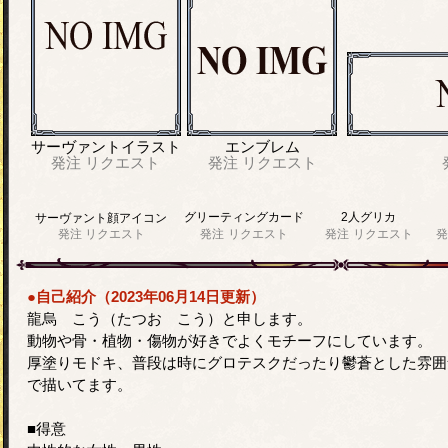
サーヴァントイラスト
エンブレム
発注
リクエスト
発注
リクエスト
グリーティングカード
2人グリカ
サーヴァント顔アイコン
発注
リクエスト
発注
リクエスト
発注
リクエスト
発
●自己紹介（2023年06月14日更新）
龍烏 こう（たつお こう）と申します。
動物や骨・植物・傷物が好きでよくモチーフにしています。
厚塗りモドキ、普段は時にグロテスクだったり鬱蒼とした雰囲
で描いてます。
■得意