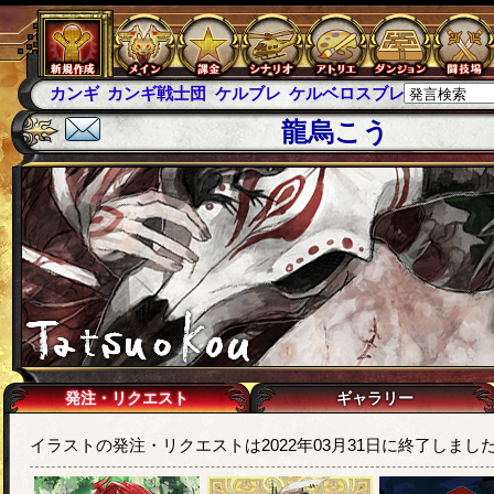
カンギ
カンギ戦士団
ケルブレ
ケルベロスブレイド
スパ
龍烏こう
発注・リクエスト
ギャラリー
イラストの発注・リクエストは2022年03月31日に終了しまし