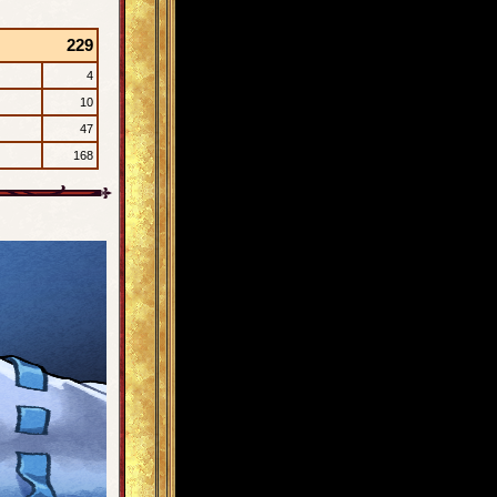
229
4
10
47
168