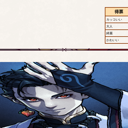
得票
カッコいい
大人
綺麗
かわいい