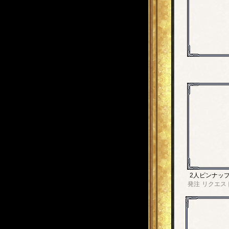
2人ピンナッ
発注
リクエス