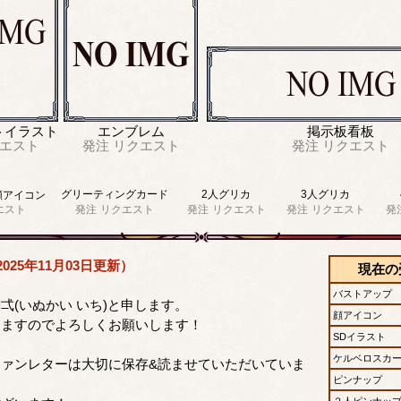
トイラスト
エンブレム
掲示板看板
エスト
発注
リクエスト
発注
リクエスト
グリーティングカード
2人グリカ
3人グリカ
顔アイコン
エスト
発注
リクエスト
発注
リクエスト
発注
リクエスト
発
025年11月03日更新）
現在の
。
バストアップ
弌(いぬかい いち)と申します。
顔アイコン
りますのでよろしくお願いします！
SDイラスト
ケルベロスカ
ァンレターは大切に保存&読ませていただいていま
ピンナップ
２人ピンナッ