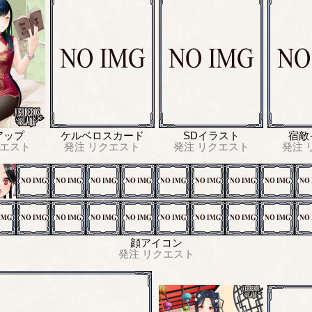
アップ
ケルベロスカード
SDイラスト
宿敵
エスト
発注
リクエスト
発注
リクエスト
発注
顔アイコン
発注
リクエスト