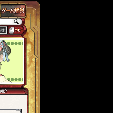
ラス
チェインパラドクス
ローカスト
城ヶ島
思い出
獅子宮
tw7
己紹介