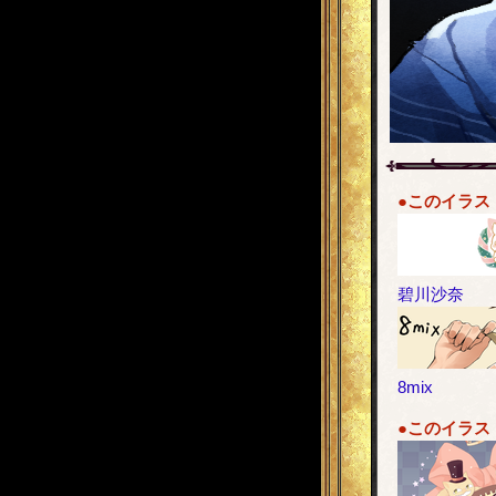
●このイラス
碧川沙奈
8mix
●このイラス