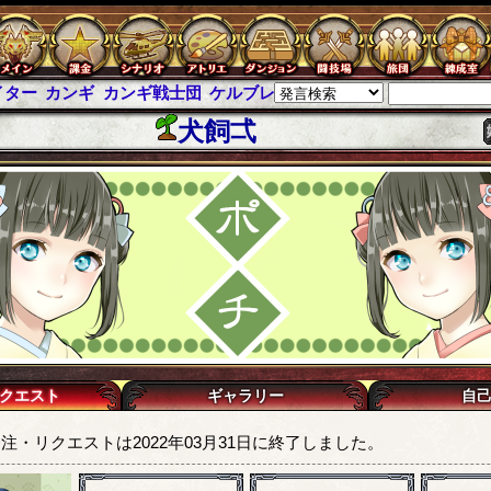
イター
カンギ
カンギ戦士団
ケルブレ
ケルベロスブレイド
スパイ
犬飼弌
クエスト
ギャラリー
自
注・リクエストは2022年03月31日に終了しました。