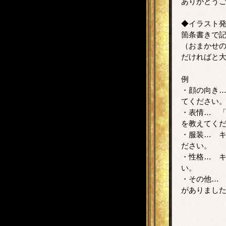
ありがとう
◆イラスト
箇条書きで
（おまかせ
だければと
例
・顔の向き
てください
・表情… 
を教えてく
・服装… 
ださい。
・性格… 
い。
・その他…
がありまし