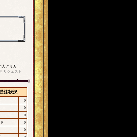
4人グリカ
注
リクエスト
受注状況
0
0
0
ード
0
0
プ
0