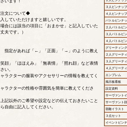
ございます！
３人ピンナッ
発注文について◆
４人ピンナッ
記入していただけますと嬉しいです。
バトルピンナ
の場合には該当の項目に「おまかせ」と記入していた
２人バトルピ
大丈夫です。）
３人バトルピ
４人バトルピ
グリーティン
… 指定があれば「←」「正面」「→」のように教え
２人グリーテ
。
３人グリーテ
「笑顔」「ほほえみ」「無表情」「照れ顔」など表情
４人グリーテ
ださい。
キャラクターの服装やアクセサリーの情報を教えてく
エンブレム
掲示板看板
キャラクターの性格や雰囲気を簡単に教えてくださ
設定資料
サーヴァント
 上記以外のご希望や設定などの伝えておきたいこと
サーヴァント
たら自由に記入してください。
宿敵イラスト
３点セット
イベントピン