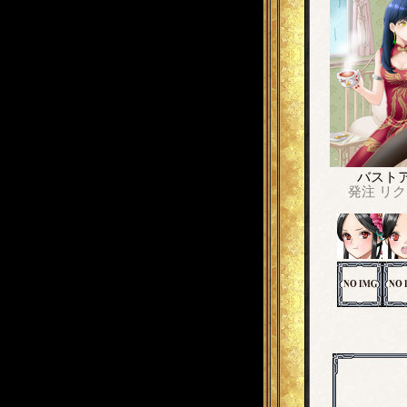
バスト
発注
リク