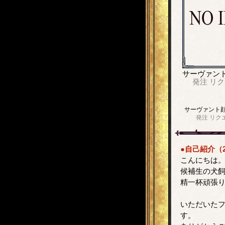
サーヴァン
発注
リク
サーヴァント
発注
リク
●自己紹介（2
こんにちは
候補生の犬飼
精一杯頑張
いただいたフ
す。