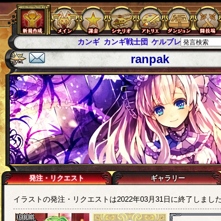
カンギ
カンギ戦士団
ケルブレ
ケルベロスブレイド
スパ
ranpak
発注・リクエスト
ギャラリー
イラストの発注・リクエストは2022年03月31日に終了しまし