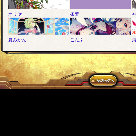
オリヤ
条夢
夏みかん
こんぶ