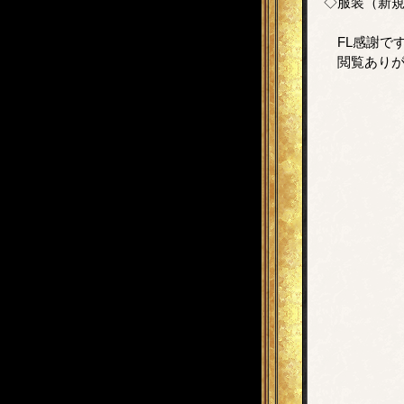
◇服装（新
FL感謝で
閲覧ありが