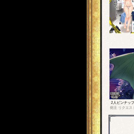
2人ピンナッ
発注
リクエス