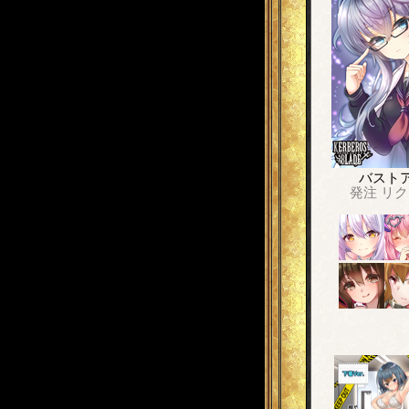
バスト
発注
リク