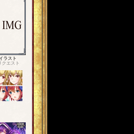
イラスト
リクエスト