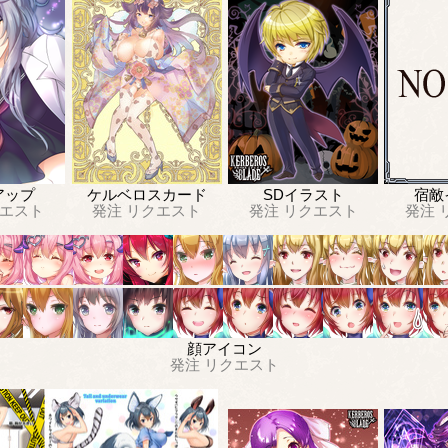
アップ
ケルベロスカード
SDイラスト
宿敵
エスト
発注
リクエスト
発注
リクエスト
発注
顔アイコン
発注
リクエスト