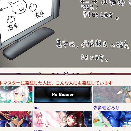
トマスターに発注した人は、こんな人にも発注しています
hoi
弥多壱どろり