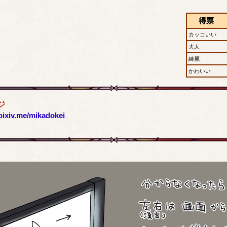
得票
カッコいい
大人
綺麗
かわいい
ジ
/pixiv.me/mikadokei