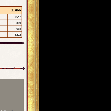
11466
1647
859
668
8292