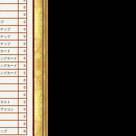
プ
0
プ
0
ップ
0
ンナップ
0
ンナップ
0
ンナップ
0
グカード
0
ィングカード
0
ィングカード
0
ィングカード
0
0
0
0
イラスト
0
顔アイコン
0
0
0
ナップ
0