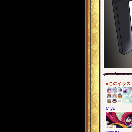
●このイラス
Miyu