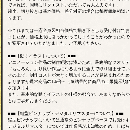
できれば、同時にリクエストいただいても大丈夫です）。
縮小、切り抜きは基本価格、差分対応の場合は都度価格相談と
ります。
※これまでは一応全身図相当価格で描き下ろしも受け付けてお
ましたが、価格上限に引っかかってしまうことがわかったので
針変更させていただきました。ご了承ください。
■■■【動くイラストについて】■■■
アニメーション作品の制作経験は浅いため、最終的なクオリテ
（もちろん、より良い作品になるように全力で取り組ませてい
その上で、制作コストが大きく増加することが見込まれるため
よりますが通常商品の1.5倍～（※結果的に商品の上限提示額
を頂きます。
また、基本的な動くイラストの仕様の都合で、あまりなめらか
とはご承知おきください。
■■■【縦型ピンナップ・デジタルリマスターについて】■■■
縦型ピンナップについては通常のピンナップベースでお受けす
デジタルリマスターについては作業感が未知数のため、しばら