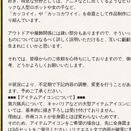
好き、得意な分野としては、アニメなどに出てくるようなヒロ
ックな人型ロボットや女の子など。
「カッコイイ」や「カッコカワイイ」を命題として作品制作に
り組んでいます。
アウトドアや服飾関係には疎い部分もありますので、そういっ
ものについてはなるべく詳しく説明いただけると、互いに齟齬
生まれにくいかと思います。
それでは、皆様からのご依頼を心待ちにしておりますので、御
考、どうかよろしくお願いいたします。
※状況により、不定期で下記内容の調整、変更を行うことがあ
ます。予めご了承ください。
■■■【アイテムアイコンについて】■■■
第六猟兵について、キャバリアなどの大型アイテムアイコンに
いては、基本的に描き下ろしは受け付けておりません。
理由は、作画コストが全身図とほぼ変わらないためです。
そのため、アイテムアイコンをご希望の場合は、先に全身図ま
は3点セットをご発注ください（リクエスト文で内容が確実に