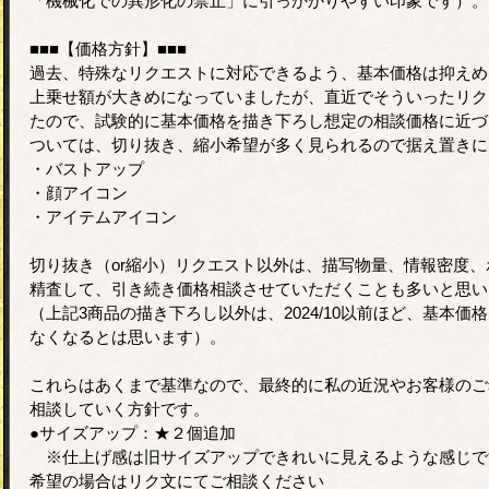
「機械化での異形化の禁止」に引っかかりやすい印象です）。
■■■【価格方針】■■■
過去、特殊なリクエストに対応できるよう、基本価格は抑えめ
上乗せ額が大きめになっていましたが、直近でそういったリク
たので、試験的に基本価格を描き下ろし想定の相談価格に近づ
ついては、切り抜き、縮小希望が多く見られるので据え置きに
・バストアップ
・顔アイコン
・アイテムアイコン
切り抜き（or縮小）リクエスト以外は、描写物量、情報密度
精査して、引き続き価格相談させていただくことも多いと思い
（上記3商品の描き下ろし以外は、2024/10以前ほど、基本
なくなるとは思います）。
これらはあくまで基準なので、最終的に私の近況やお客様のご
相談していく方針です。
●サイズアップ：★２個追加
※仕上げ感は旧サイズアップできれいに見えるような感じで
希望の場合はリク文にてご相談ください