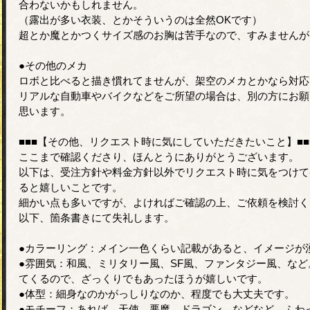
合わないかもしれません。
（露出が多い衣装、とかそういうのは全然OKです）
超とか魔とかつくサイズ感のお胸は苦手なので、すみませんが
●その他のメカ
ロボと比べると描き慣れてませんが、架空のメカとかなら対応
リアルな自動車やバイクなどをご所望の場合は、別の方にお願
思います。
■■■【その他、リクエスト時に気にしていただきたいこと】■■
ここまで確認くださり、ほんとうにありがとうございます。
以下は、受注方針や料金方針以外でリクエスト時に気をつけて
ると嬉しいことです。
細かい点も多いですが、よければご確認の上、ご依頼を検討く
以下、箇条書きにて失礼します。
●カラーリング：メイン一色くらい記載があると、イメージが
●雰囲気：和風、ミリタリー風、SF風、ファンタジー風、な
てくるので、ざっくりでもあったほうが嬉しいです。
●体型：細身なのかがっしりなのか、程度でも大丈夫です。
●モチーフ：あれば。天使、悪魔、ドラゴン、などなど、ふわ