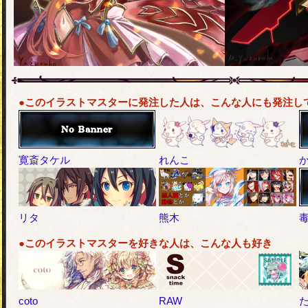
●このイラストマスターに発注した人は、こんな人にも発注し
寛斎タケル
れんこ
リタ
熊木
●このイラストマスターを好きな人は、こんな人も好き
coto
RAW