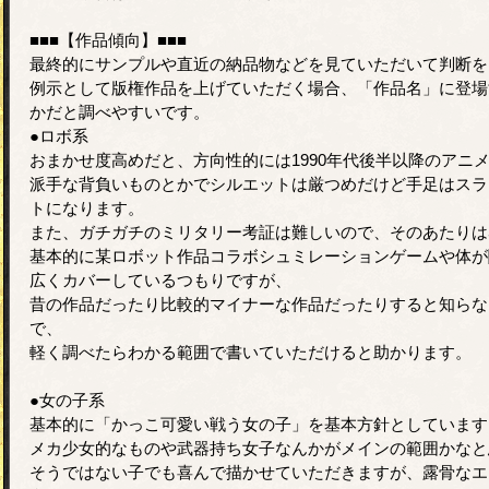
■■■【作品傾向】■■■
最終的にサンプルや直近の納品物などを見ていただいて判断を
例示として版権作品を上げていただく場合、「作品名」に登場
かだと調べやすいです。
●ロボ系
おまかせ度高めだと、方向性的には1990年代後半以降のアニ
派手な背負いものとかでシルエットは厳つめだけど手足はスラ
トになります。
また、ガチガチのミリタリー考証は難しいので、そのあたりは
基本的に某ロボット作品コラボシュミレーションゲームや体が
広くカバーしているつもりですが、
昔の作品だったり比較的マイナーな作品だったりすると知らな
で、
軽く調べたらわかる範囲で書いていただけると助かります。
●女の子系
基本的に「かっこ可愛い戦う女の子」を基本方針としています
メカ少女的なものや武器持ち女子なんかがメインの範囲かなと
そうではない子でも喜んで描かせていただきますが、露骨なエ