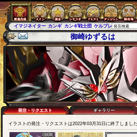
イマジネイター
カンギ
カンギ戦士団
ケルブレ
ケルベロ
御崎ゆずるは
発注・リクエスト
ギャラリー
イラストの発注・リクエストは2022年03月31日に終了しまし