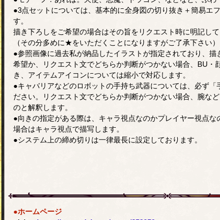
●3点セットについては、基本的に全身図の切り抜き＋簡易エ
す。
描き下ろしをご希望の場合はその旨をリクエスト時に明記して
（その分多めに★をいただくことになりますがご了承下さい）
●参照画像に過去私が納品したイラストが指定されており、描
希望か、リクエスト文でどちらか判断がつかない場合、BU・
き、アイテムアイコンについては縮小で対応します。
●キャバリアなどのロボットの手持ち武器については、必ず「
ださい。リクエスト文でどちらか判断がつかない場合、腕など
のと解釈します。
●向きの指定がある際は、キャラ視点なのかプレイヤー視点な
場合はキャラ視点で描写します。
●システム上の締め切りは一律最長に設定しております。
●ホームページ