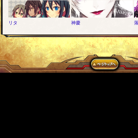
リタ
神慶