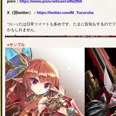
pixiv：
https://www.pixiv.net/users/852959
X（旧twitter）：
https://twitter.com/M_Yuzuruha
ついったは日常ツイートも多めです。たまに告知もするのでフ
かもしれません。
●サンプル