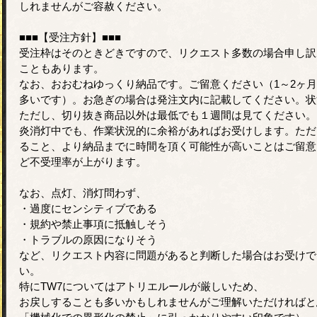
しれませんがご容赦ください。
■■■【受注方針】■■■
受注枠はそのときどきですので、リクエスト多数の場合申し訳
こともあります。
なお、おおむねゆっくり納品です。ご留意ください（1～2ヶ
多いです）。お急ぎの場合は発注文内に記載してください。状
ただし、切り抜き商品以外は最低でも１週間は見てください。
炎消灯中でも、作業状況的に余裕があればお受けします。ただ
ること、より納品までに時間を頂く可能性が高いことはご留意
ど不受理率が上がります。
なお、点灯、消灯問わず、
・過度にセンシティブである
・規約や禁止事項に抵触しそう
・トラブルの原因になりそう
など、リクエスト内容に問題があると判断した場合はお受けで
い。
特にTW7についてはアトリエルールが厳しいため、
お戻しすることも多いかもしれませんがご理解いただければと