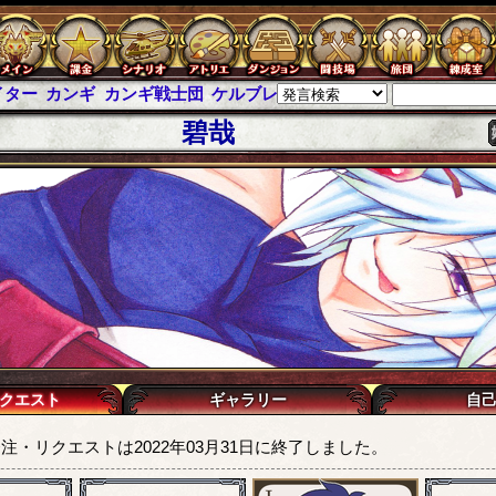
イター
カンギ
カンギ戦士団
ケルブレ
ケルベロスブレイド
スパイ
碧哉
クエスト
ギャラリー
自
注・リクエストは2022年03月31日に終了しました。