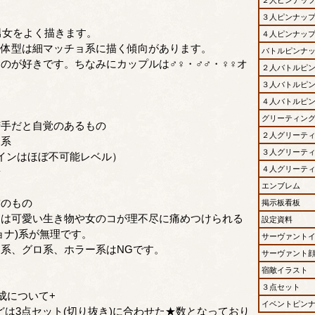
３人ピンナッ
の男女をよく描きます。
４人ピンナッ
の体型は細マッチョ系に描く傾向があります。
バトルピンナ
のが好きです。ちなみにカップルは♂♀・♂♂・♀♀オ
２人バトルピ
３人バトルピ
４人バトルピ
グリーティン
苦手だと自覚のあるもの
２人グリーテ
ボ系
３人グリーテ
インはほぼ不可能レベル）
４人グリーテ
景
エンブレム
飾のもの
掲示板看板
には可愛い生き物や女のコが理不尽に痛めつけられる
設定資料
ョナ)系が無理です。
サーヴァント
系、グロ系、ホラー系はNGです。
サーヴァント
宿敵イラスト
３点セット
成について+
イベントピン
どは3点セット(切り抜き)に合わせた★数となっており