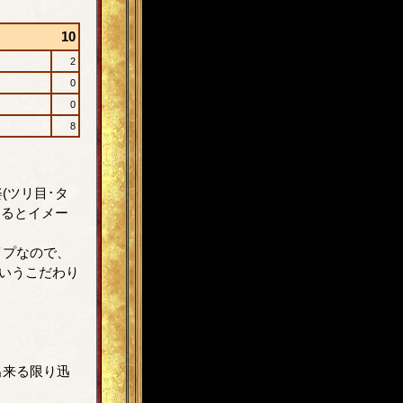
10
2
0
0
8
(ツリ目･タ
けるとイメー
イプなので、
というこだわり
出来る限り迅