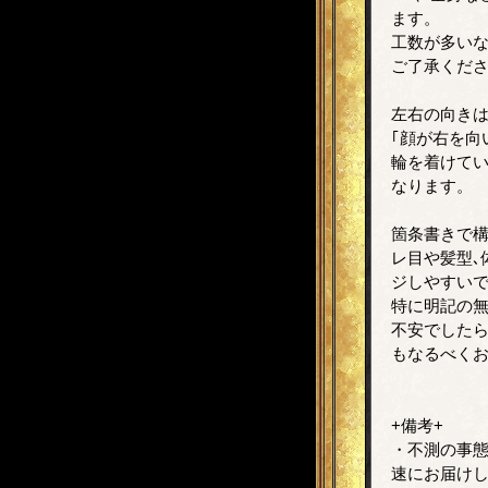
ます。
工数が多いな
ご了承くだ
左右の向きは
｢顔が右を向い
輪を着けてい
なります。
箇条書きで構
レ目や髪型､
ジしやすいで
特に明記の
不安でしたら
もなるべく
+備考+
・不測の事
速にお届け