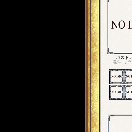
バスト
発注
リク