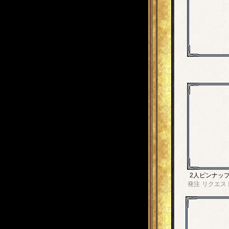
2人ピンナッ
発注
リクエス