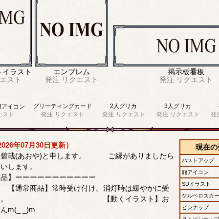
トイラスト
エンブレム
掲示板看板
エスト
発注
リクエスト
発注
リクエスト
グリーティングカード
2人グリカ
3人グリカ
顔アイコン
エスト
発注
リクエスト
発注
リクエスト
発注
リクエスト
発
026年07月30日更新）
現在の
、碧哉(あおや)と申します。 ご縁がありましたら
バストアップ
願いします。
顔アイコン
ント商品】ーーーーーーーーーーー
SDイラスト
品】常時受け付け。消灯時は緩やかに受
ケルベロスカ
中です。 【動くイラスト】お
ピンナップ
m(_ _)m
２人ピンナッ