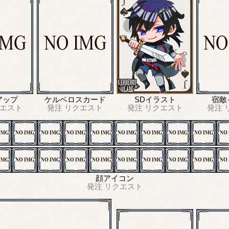
アップ
ケルベロスカード
SDイラスト
宿敵
エスト
発注
リクエスト
発注
リクエスト
発注
顔アイコン
発注
リクエスト