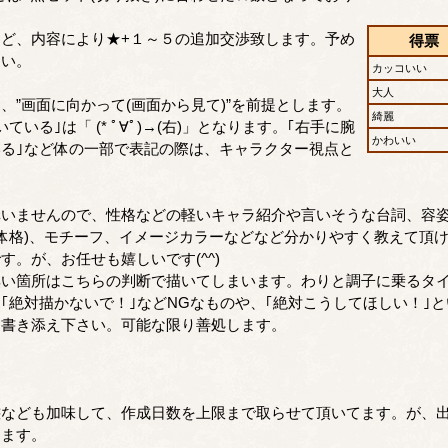
ど、内容により★+１～５の追加交渉致します。予め
得票
さい。
カッコいい
大人
、”画面に向かって(画面から見て)”を前提とします。
綺麗
ている｣は「 (* ﾟ∀ﾟ)→(右)」となります。｢右手に腕
かわいい
る｣など体の一部で表記の際は、キャラクター視点と
いませんので、性格などの軽いキャラ紹介や言いそうな台詞、容姿
体格)、モチーフ、イメージカラーなどなど分かりやすく教えて頂
す。が、お任せも嬉しいです(^^)
無い箇所はこちらの判断で描いてしまいます。わりと調子に乗るタ
｢絶対描かないで！｣などNGなものや、｢絶対こうしてほしい！｣
お書き添え下さい。可能な限り善処します。
態なども加味して、作成日数を上限まで取らせて頂いてます。が、
します。