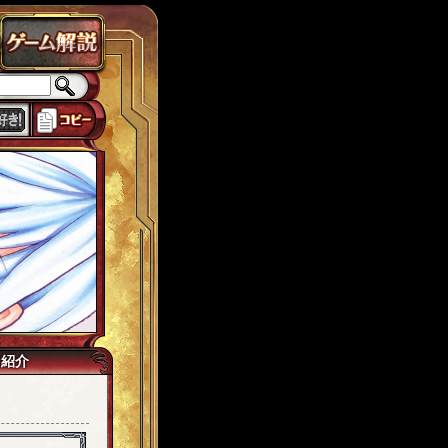
ラス
チェインパラドクス
ローカスト
城ヶ島
思い出
獅子宮
tw7
己紹介