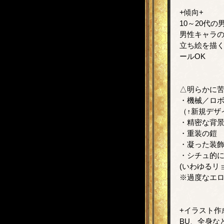
+傾向+
10～20代
男性キャラ
立ち絵を描く
ールOK
△明らかに
・機械／ロ
（↑新規デザ
・精密な背
・重装の鎧
・凝った装
・シチュ的
(いわゆるリ
※過度なエロ
+イラスト作
BU、全身な