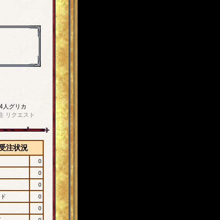
4人グリカ
注
リクエスト
受注状況
0
0
0
ード
0
0
プ
0