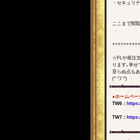
・セキュリ
ここまで閲覧
+++++++++
☆FLや発注
ります｡幸せ
至らぬ点もあ
(*´ワ`*)
●ホームペー
TW6：
https:
TW7：
https: