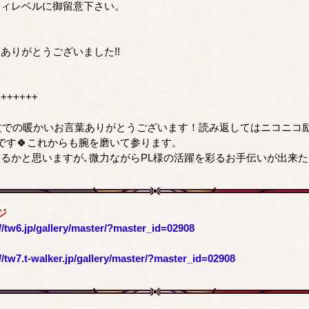
ティレベルに御留意下さい。
ありがとうございました!!
+++++++
文での暖かいお言葉ありがとうございます！読み返してはニコニコ
です🍀これからも腕を磨いて参ります。
るかと思いますが､微力ながらPL様の活躍を彩るお手伝いが出来
ジ
//tw6.jp/gallery/master/?master_id=02908
//tw7.t-walker.jp/gallery/master/?master_id=02908