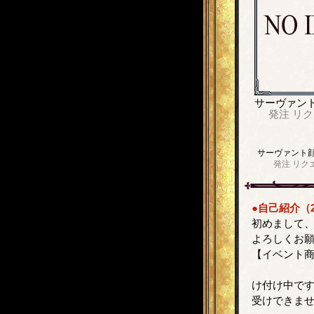
サーヴァン
発注
リク
サーヴァント
発注
リク
●自己紹介（2
初めまして
よろしくお
【イベ
【通常商
け付け
受けできません