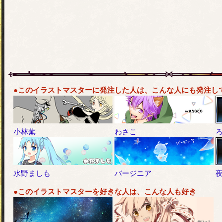
●このイラストマスターに発注した人は、こんな人にも発注し
小林蕪
わさこ
水野ましも
バージニア
●このイラストマスターを好きな人は、こんな人も好き