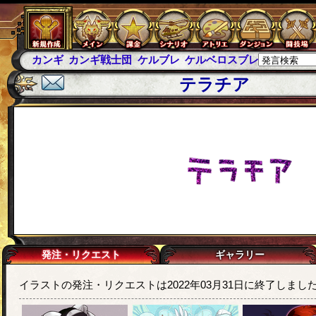
カンギ
カンギ戦士団
ケルブレ
ケルベロスブレイド
スパ
テラチア
発注・リクエスト
ギャラリー
イラストの発注・リクエストは2022年03月31日に終了しまし