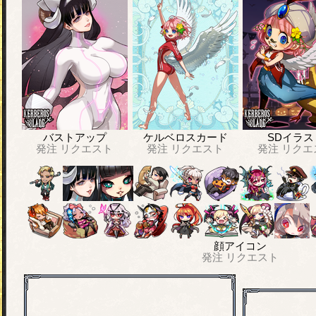
バストアップ
ケルベロスカード
SDイラス
発注
リクエスト
発注
リクエスト
発注
リクエ
顔アイコン
発注
リクエスト