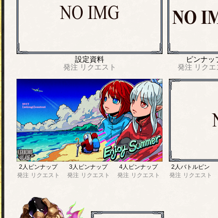
設定資料
ピンナッ
発注
リクエスト
発注
リクエ
2人ピンナップ
3人ピンナップ
4人ピンナップ
2人バトルピン
発注
リクエスト
発注
リクエスト
発注
リクエスト
発注
リクエスト