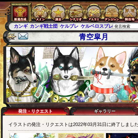
カンギ
カンギ戦士団
ケルブレ
ケルベロスブレイド
スパ
青空皐月
発注・リクエスト
ギャラリー
イラストの発注・リクエストは2022年03月31日に終了しまし