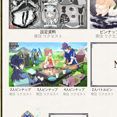
設定資料
ピンナッ
発注
リクエスト
発注
リクエ
2人ピンナップ
3人ピンナップ
4人ピンナップ
2人バトルピン
発注
リクエスト
発注
リクエスト
発注
リクエスト
発注
リクエスト