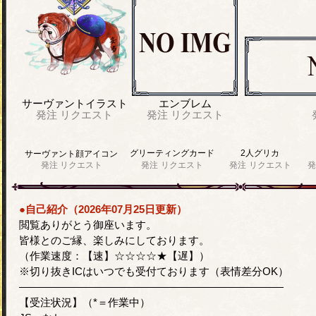
サーヴァントイラスト
エンブレム
発注
リクエスト
発注
リクエスト
グリーティングカード
2人グリカ
サーヴァント顔アイコン
発注
リクエスト
発注
リクエスト
発注
リクエスト
発
●自己紹介（2026年07月25日更新）
閲覧ありがとう御座います。
皆様とのご縁、楽しみにしております。
（作業速度：【速】☆☆☆☆★【遅】）
※切り抜きICはいつでも受付ております（表情差分OK）
―――――――――――――――――――――――――
【受注状況】（*＝作業中）