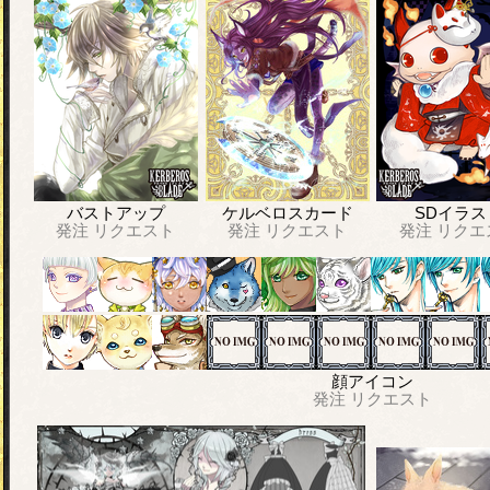
バストアップ
ケルベロスカード
SDイラス
発注
リクエスト
発注
リクエスト
発注
リクエ
顔アイコン
発注
リクエスト