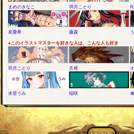
まめのきなこ
羽月ことり
R
友憂希
藤森
●このイラストマスターを好きな人は、こんな人も好き
羽月ことり
爪尾
水登うみ
稲咲