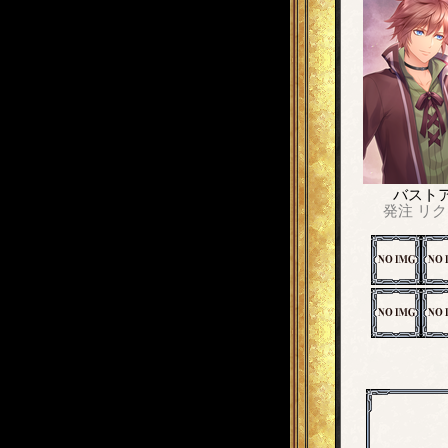
バスト
発注
リク