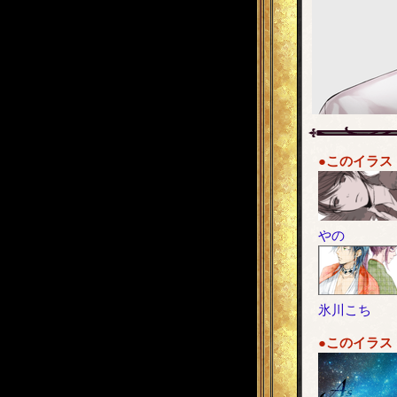
●このイラス
やの
氷川こち
●このイラス