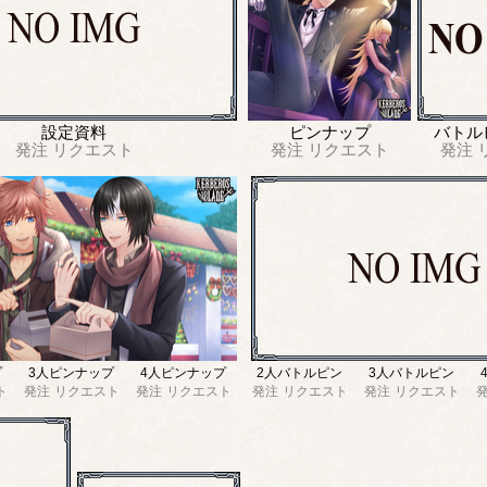
設定資料
ピンナップ
バトル
発注
リクエスト
発注
リクエスト
発注
プ
3人ピンナップ
4人ピンナップ
2人バトルピン
3人バトルピン
ト
発注
リクエスト
発注
リクエスト
発注
リクエスト
発注
リクエスト