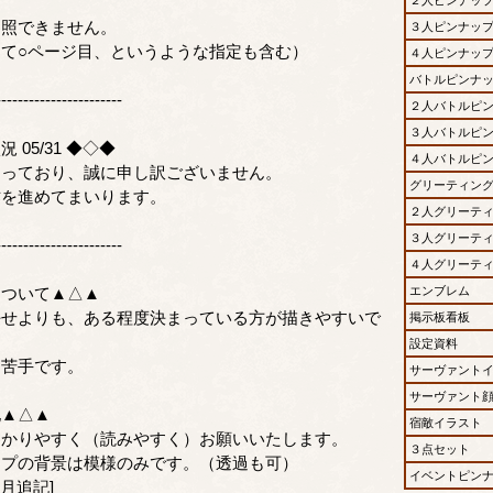
参照できません。
３人ピンナッ
て○ページ目、というような指定も含む）
４人ピンナッ
バトルピンナ
-----------------------
２人バトルピ
３人バトルピ
 05/31 ◆◇◆
４人バトルピ
なっており、誠に申し訳ございません。
グリーティン
作を進めてまいります。
２人グリーテ
３人グリーテ
-----------------------
４人グリーテ
について▲△▲
エンブレム
任せよりも、ある程度決まっている方が描きやすいで
掲示板看板
設定資料
も苦手です。
サーヴァント
サーヴァント
他▲△▲
宿敵イラスト
わかりやすく（読みやすく）お願いいたします。
３点セット
ップの背景は模様のみです。（透過も可）
イベントピン
4月追記]