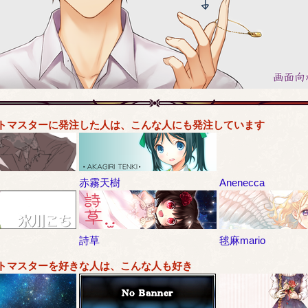
トマスターに発注した人は、こんな人にも発注しています
赤霧天樹
Anenecca
詩草
毬麻mario
トマスターを好きな人は、こんな人も好き