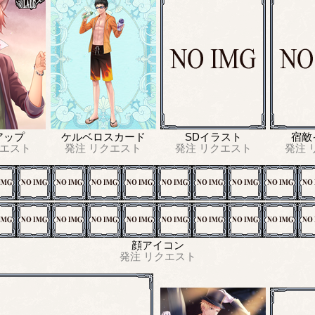
アップ
ケルベロスカード
SDイラスト
宿敵
エスト
発注
リクエスト
発注
リクエスト
発注
顔アイコン
発注
リクエスト