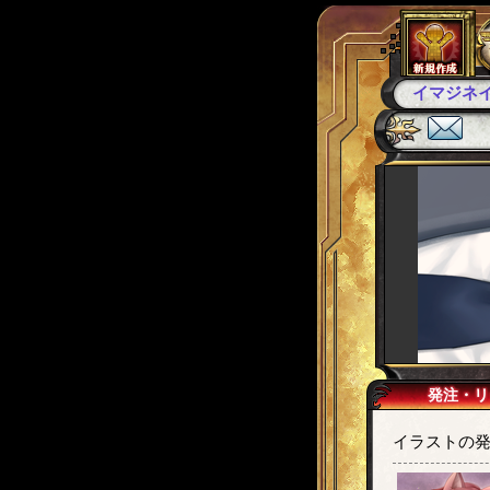
カンギ
カ
発注・リ
イラストの発