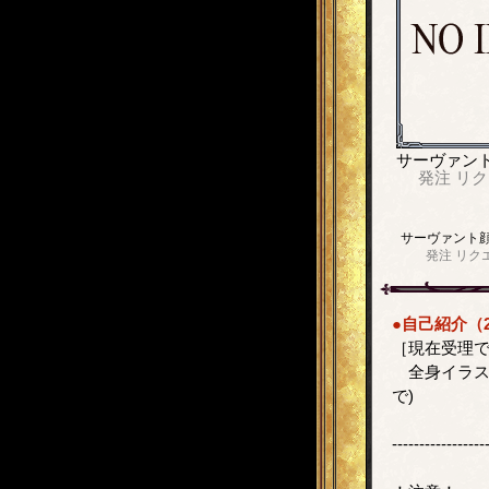
サーヴァン
発注
リク
サーヴァント
発注
リク
●自己紹介（2
［現在受理
全身イラス
で)
-----------------