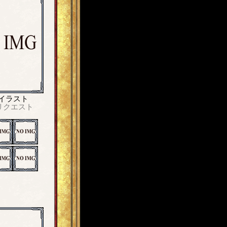
イラスト
リクエスト