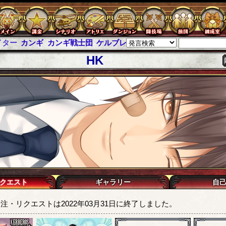
ンギ戦士団
ケルブレ
ケルベロスブレイド
スパイラス
チェインパ
HK
クエスト
ギャラリー
自
注・リクエストは2022年03月31日に終了しました。