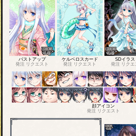
バストアップ
ケルベロスカード
SDイラス
発注
リクエスト
発注
リクエスト
発注
リクエ
顔アイコン
発注
リクエスト