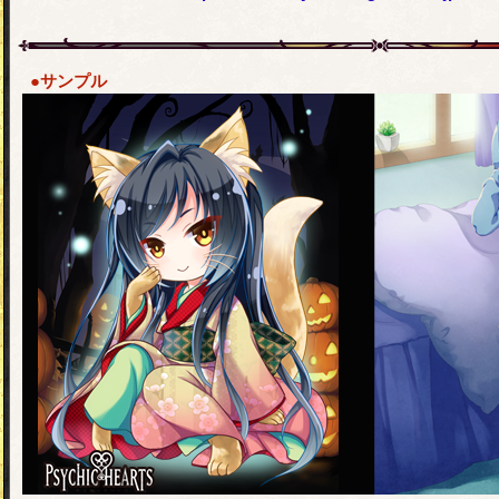
●サンプル