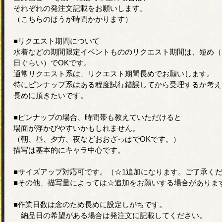
それぞれの発注文記載をお願いします。
（こちらのほうが時間かかります）
■リクエスト期間について
水着などの期間限定イベントもののリクエスト期間は、短め（
日ぐらい）でOKです。
通常リクエスト系は、リクエスト期間長めでお願いします。
特にピンナップ系はある程度試行錯誤してから受理するか考え
長めに頂きたいです。
■ピンナップの場合、時間帯も教えていただけると
場面が浮かびやすいかもしれません。
（朝、昼、夕方、夜などおおざっぱでOKです。）
描写は基本的にキャラ中心です。
■サイズアップ対応可です。（☆1追加になります。ご了承く
■その他、描写量によっては☆追加をお願いする場合がありま
■作業日数は念のため長めに設定しがちです。
納品日の希望がある場合は発注文に記載してください。