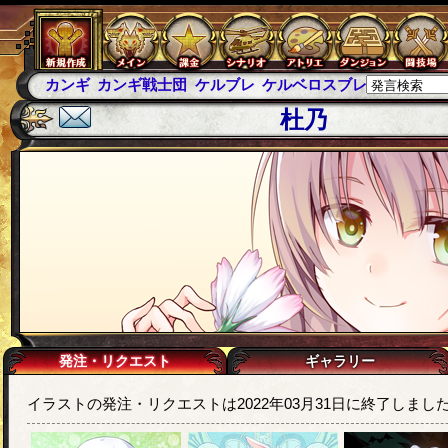
カンギ
カンギ戦士団
ケルブレ
ケルベロスブレイド
スパ
杜乃
発注・リクエスト
ギャラリー
イラストの発注・リクエストは2022年03月31日に終了しまし