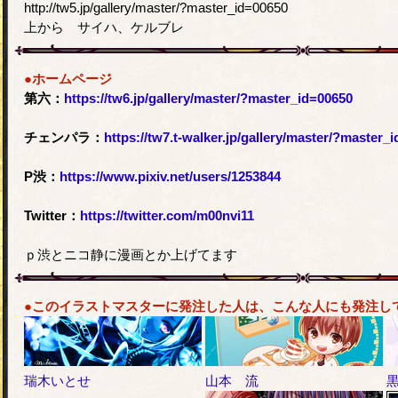
http://tw5.jp/gallery/master/?master_id=00650
上から サイハ、ケルブレ
●ホームページ
第六：
https://tw6.jp/gallery/master/?master_id=00650
チェンパラ：
https://tw7.t-walker.jp/gallery/master/?master_
P渋：
https://www.pixiv.net/users/1253844
Twitter：
https://twitter.com/m00nvi11
ｐ渋とニコ静に漫画とか上げてます
●このイラストマスターに発注した人は、こんな人にも発注し
瑞木いとせ
山本 流