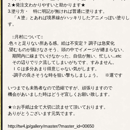
2.★発注文わかりやすいと助かります★
3.塗り方・ 特に明記が無ければ普通に塗ります。
「Ａ塗」とあれば境界線がハッキリしたアニメっぽい塗りし
す。
::月村について::
.色々と足りない所ある感。絵は不安定？ 調子は急変化
.望むものが描けなさそう、頭の中でイメージが纏まらない、
期間内に線までいけなかった、自信が無い、忙しい...etc
その辺りでリク流してしまいがちです、すみません。
ＩＣは多分あまり得意じゃない気がします。
-調子の良さそうな時を狙い撃ちしましょう。 ※運です
いつまでも未熟者なので恐縮ですが、頑張りますので
機会があいました時はどうぞ宜しくお願い致します。
★☆お手紙は全て大切に読ませて頂いております。
ありがとうございます元気でます。
http://tw4.jp/gallery/master/?master_id=00650