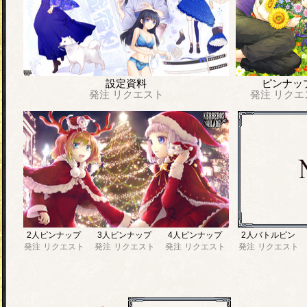
設定資料
ピンナッ
発注
リクエスト
発注
リクエ
2人ピンナップ
3人ピンナップ
4人ピンナップ
2人バトルピン
発注
リクエスト
発注
リクエスト
発注
リクエスト
発注
リクエスト