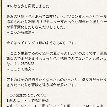
★の数を少し変更しました
最近の状態・色々あって23年頃からパソコン変わったりツー
追加されたり24年辺りでモニター変わったり25年から塗りツ
が若干変化したりなんだりしました。
～こっから雑談～
全てはタイミング（運のようなもの）です。
（ここを更新するのが22年の夏から久しぶりのようです…浦
態なのでまだあまりちょっと色々把握できてないことも多いよ
な…？）25/05/22
～ここまで雑文～
アトカはその時描きたくなったものだったり、塗り方だったり
き方だったりが普段と違う場合が多いです。
::◇発注文について◇::
1.向きは←・→で指定推奨
←向（・ω・｀ ） 正（´・ω・｀）面 （ ´・ω・）→向