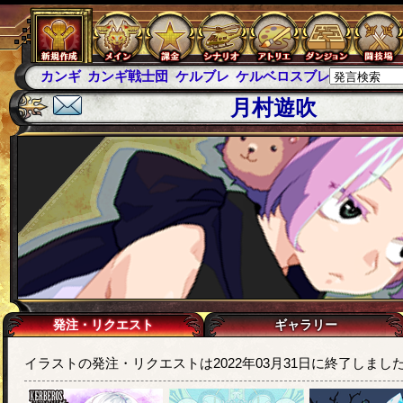
カンギ
カンギ戦士団
ケルブレ
ケルベロスブレイド
スパ
月村遊吹
発注・リクエスト
ギャラリー
イラストの発注・リクエストは2022年03月31日に終了しまし