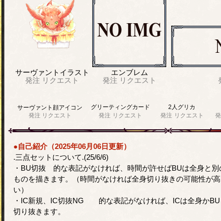
サーヴァントイラスト
エンブレム
発注
リクエスト
発注
リクエスト
グリーティングカード
2人グリカ
サーヴァント顔アイコン
発注
リクエスト
発注
リクエスト
発注
リクエスト
発
●自己紹介（2025年06月06日更新）
.三点セットについて.(25/6/6)
・BU切抜 的な表記がなければ、時間が許せばBUは全身と別
ものを描きます。（時間がなければ全身切り抜きの可能性が高
い）
・IC新規、IC切抜NG 的な表記がなければ、ICは全身かBU
切り抜きます。