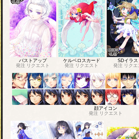
バストアップ
ケルベロスカード
SDイラス
発注
リクエスト
発注
リクエスト
発注
リクエ
顔アイコン
発注
リクエスト