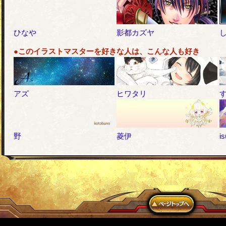
ひなや
影都カズヤ
●このイラストマスターを好きな人は、こんな人も好き
アズ
ヒワタリ
野
菱伊
is