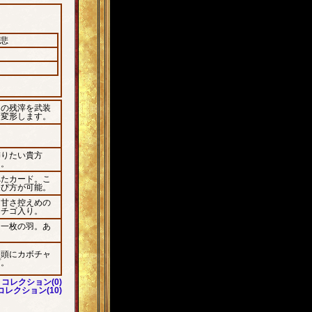
慈悲
スの残滓を武装
に変形します。
飾りたい貴方
る。
れたカード。こ
遊び方が可能。
、甘さ控えめの
イチゴ入り。
、一枚の羽。あ
、頭にカボチャ
プ。
コレクション(0)
レクション(10)