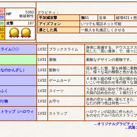
92
5360
グラビティ：
HP
敏破耐性
89
手加減攻撃
無
61
近単
破壊421＋
66
攻撃
187
アイズフォン
いつでも電話ネット可能
33
凛とした風
一般人を礼儀正しくさせる
0
身体に装備する、デウスエク
スライム
◎◎
LV32
ブラックスライム
化した「黒い液体」で、様々
クスライム
LV31
着物
素敵なデザインの着物です。
装備する、デウスエ
残滓を武装化した
花を模した簪。髪を綺麗に着
液体」で、様々に変
はなのかんざし）
LV32
髪飾り
に。様々な花の種類と色があ
デザインの着物で
す。
４８枚１組の様々な花が描か
LV32
ゲームカード
いこいや花合わせ等の様々な
した簪。髪を綺麗に
たい貴方に。様々な
86
うさぎの顔に似せて作られた
カード
類と色がある。
いふく
LV32
スイーツ
65
94
大福の詰め合わせ。１個だけ
１組の様々な花が描
性
94
カード。こいこいや
HP＋80）
力90
水色の空から舞い落ちてきた
ツ
せ等の様々な遊び方
贈り物
LV32
お守り
HP＋194）
魔法力＋8）
なたの持つ色は何色――？
の顔に似せて作られ
。
た風
斬撃力＋8、ヒール力
さ控えめの大福の詰
ョン「
火竜焔神洞
」
せ。１個だけイチゴ
ストラップ（ハロウィ
ハロウィンの記念に作られた
LV32
ストラップ
スランサー
空から舞い落ちてき
をのせたアルパカのストラッ
清濁村陰陽寺
」
ンスグリード
枚の羽。あなたの持
クインヴェイジョン
何色――？
→オリジナルグラビティ・
回バトルグラウンド
ップ
→武装コ
ィンの記念に作られ
＊緋兎＊
」
にカボチャをのせた
カのストラップ。