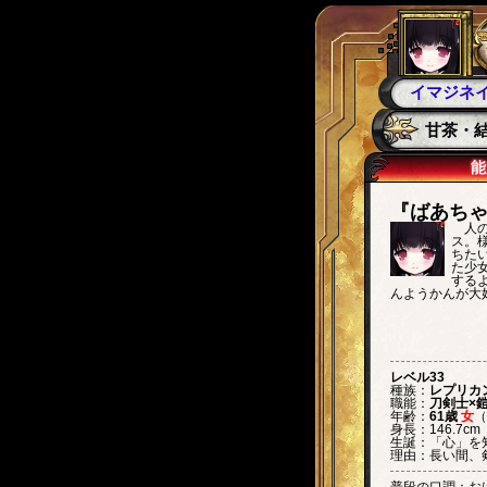
イマジネ
甘茶・結
能
ばあち
人
ス。
ちた
た少
する
んようかんが大
レベル
33
種族：
レプリカ
職能：
刀剣士×
年齢：
61歳
女
（
身長：
146.7
cm
生誕：
「心」を
理由：
長い間、