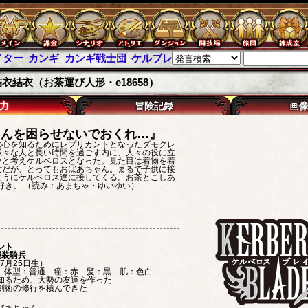
イター
カンギ
カンギ戦士団
ケルブレ
ケルベロスブレイド
スパイ
衣結衣（お茶運び人形・e18658）
力
冒険記録
画
ゃんを困らせないでおくれ…
の心を知るためにレプリカントとなったダモクレ
様々な人と長い時間を過ごす内に、人々の役に立
いと考えケルベロスとなった。見た目は着物を着
女だが、とってもおばあちゃん。まるで子供に接
ようにケルベロス達に接してくる。お茶とこしあ
好き。
（読み：
あまちゃ
・
ゆいゆい
）
ント
鎧装騎兵
7月25日生
）
 体型：
普通
瞳：
赤
髪：
黒
肌：
色白
知るため、大勢の友達を作った
剣術の修行を積んできた