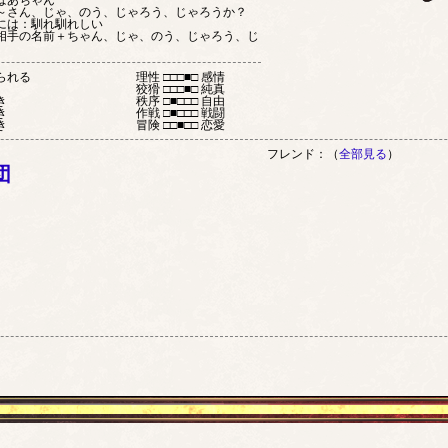
ばあちゃん
さん、じゃ、のう、じゃろう、じゃろうか？
には：馴れ馴れしい
手の名前＋ちゃん、じゃ、のう、じゃろう、じ
られる
理性 □□□■□ 感情
狡猾 □□□■□ 純真
き
秩序 □■□□□ 自由
き
作戦 □■□□□ 戦闘
き
冒険 □□■□□ 恋愛
フレンド：（
全部見る
）
団