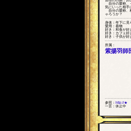
普段の口調：お
自分の愛称、～
気にいった相手
自分の愛称、相
ゃろうか？
身体：年下に見
愛用：着物
好き：和食が好
好き：カフェ好
好き：子供が好
所属：
紫揚羽師
参照：
http://★
一言：
休止中