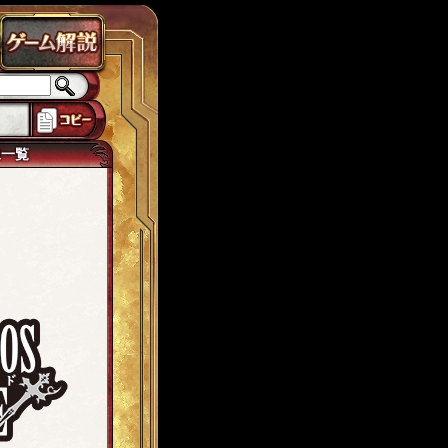
ラス
チェインパラドクス
ローカスト
城ヶ島
思い出
獅子宮
tw7
像一覧