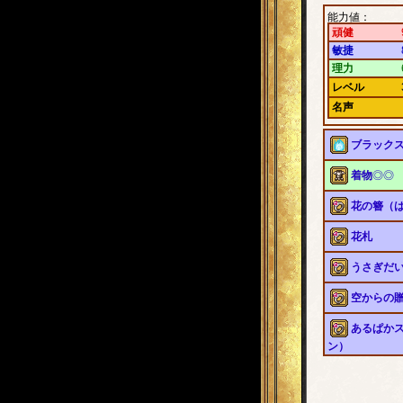
能力値：
頑健
敏捷
理力
レベル
名声
ブラック
種別
武器
形状
ブラッ
着物
◎◎
設定
身体に
種別
防具
クスの
形状
着物
「黒い
花の簪（
設定
素敵な
形しま
種別
装飾
す。
専用
－
形状
髪飾り
専用
－
花札
部位
胴
設定
花を模
部位
防具
ＬＶ
32
種別
装飾
着飾り
ＬＶ
31
性能
破壊力
形状
ゲーム
花の種
うさぎだ
性能
HP16
斬撃力
設定
４８枚
専用
－
敏破耐
魔法力
種別
装飾
かれた
部位
装飾
属性
上質（
ヒール
形状
スイー
花合わ
空からの
ＬＶ
32
硬質（
属性
粘着（
設定
うさぎ
が可能
性能
頑健8
特徴
凛とし
華麗（
種別
装飾
た、甘
専用
－
敏捷8
入手
ダンジ
＋4）
形状
お守り
め合わ
あるぱか
部位
装飾
理力8
グラ
ケイオ
設定
水色の
入り。
ＬＶ
32
入手
旅団「
レゾナ
ン）
た、一
専用
－
性能
頑健8
ブラッ
種別
装飾
つ色は
部位
装飾
敏捷8
入手
第35
形状
ストラ
専用
－
ＬＶ
32
理力8
設定
ハロウ
部位
装飾
性能
頑健8
入手
旅団「
た、頭
ＬＶ
32
敏捷8
アルパ
性能
頑健8