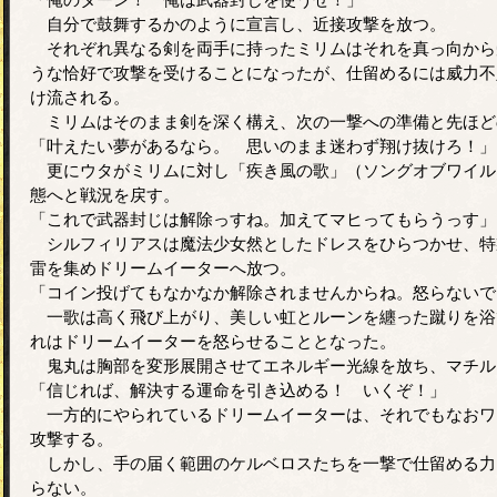
自分で鼓舞するかのように宣言し、近接攻撃を放つ。
それぞれ異なる剣を両手に持ったミリムはそれを真っ向から
うな恰好で攻撃を受けることになったが、仕留めるには威力不
け流される。
ミリムはそのまま剣を深く構え、次の一撃への準備と先ほど
「叶えたい夢があるなら。 思いのまま迷わず翔け抜けろ！」
更にウタがミリムに対し「疾き風の歌」（ソングオブワイル
態へと戦況を戻す。
「これで武器封じは解除っすね。加えてマヒってもらうっす」
シルフィリアスは魔法少女然としたドレスをひらつかせ、特
雷を集めドリームイーターへ放つ。
「コイン投げてもなかなか解除されませんからね。怒らないで
一歌は高く飛び上がり、美しい虹とルーンを纏った蹴りを浴
れはドリームイーターを怒らせることとなった。
鬼丸は胸部を変形展開させてエネルギー光線を放ち、マチル
「信じれば、解決する運命を引き込める！ いくぞ！」
一方的にやられているドリームイーターは、それでもなおワ
攻撃する。
しかし、手の届く範囲のケルベロスたちを一撃で仕留める力
らない。