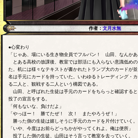
作者：
文月水無
●心変わり
「じゃあ、場にいる生き物全員でフルパン！ 山田、なんかあ
とある高校の放課後、教室では部活にも入らない意識低めの
た。机には様々なテキストが書かれたトランプ大のカードが並
名は手元にカードを持っていた。いわゆるトレーディング・カ
る二人と、観戦する二人という構図である。
山田、と呼ばれた生徒は手元のカードをちらっと確認すると
投了の宣言をする。
「何もないな、負けだよ」
「やっほー！ 勝てたぜ！ 次！ またやろうぜ！」
勝った側の生徒は嬉しそうに手元のカードを片付けていく。
「いや、今度はお前らどっちかがやってくれよ。俺は便所」
投了した側の生徒、山田はそう言って教室を去っていく。