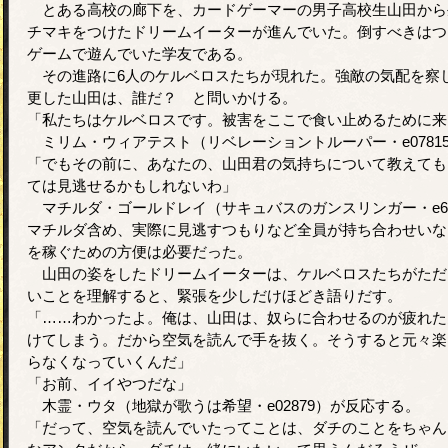
とある高校の廊下を、カードゲーマーの男子高校生山田から
チマキをつけたドリームイーターが進んでいた。倒すべきはつ
ゲームで遊んでいた学友である。
その進路に6人のケルベロスたちが現れた。強敵の気配を察
更した山田は、誰だ？ と問いかける。
「私たちはケルベロスです。被害をここで食い止めるために来
ミリム・ウィアテスト（リベレーショントルーパー・e0781
「でもその前に、あなたの、山田君の気持ちについて教えても
ては見逃せるかもしれないわ」
マチルダ・ゴールドレイ（サキュバスのガンスリンガー・e67
マチルダ含め、実際に見逃すつもりなど全員が持ち合わせいな
を稼ぐための方便は必要だった。
山田の姿をしたドリームイーターは、ケルベロスたちがただ
いことを理解すると、緊張を少しだけほどき語りだす。
「……わかったよ。俺は、山田は、奴らに合わせるのが疲れた
けてしまう。だから空気を読んで手を抜く。そうすると元々楽
らなくなっていくんだ」
「お前、イイやつだな」
木霊・ウタ（地獄が歌うは希望・e02879）が反応する。
「だって、空気を読んでいたってことは、ダチのことをちゃん