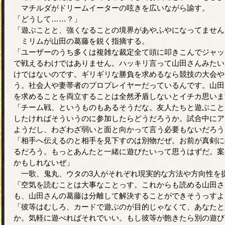
マチルダがドリームイーターの呟きを広いながら諭す。
「どうして……？」
「遊ぶことと、強くなることの境界があやふやになってません
ミリムが山田の葛藤を鋭く指摘する。
「ユーザーのうち多くは複雑な裁定全て頭に叩きこんでジャッ
で戦えるわけではありません。ハッキリ言って山田さんみたい
けではないのです。ギリギリな勝負を求めるなら競技の大会や
う。社会人や妻帯者のプロプレイヤーだっているんです。山田
を求めることを両立することは全然矛盾しないとイチカ思いま
「チーム戦、というものもあるそうだな。友人たちと遊ぶこと
したければそういうのに参加したらどうだろうか。試合中にア
ようだし、わざわざ弱いと面と向かって言う必要もないだろう
「相手へ伝えるのと相手を見下すのは別物だぜ。お前が真剣に
るだろう。もっとあんたと一緒に遊びたいって思うはずだ。案
かもしれないぜ」
一歌、鬼丸、ウタの3人がそれぞれ現実的な方法や方向性を
「空気を読むことは大事なことっす。これからも読める山田さ
も、山田さんの葛藤は分離して解決することができそうっすよ
「彼等はむしろ、カードで遊ぶのが目的じゃなくて、あなたと
か。気軽に遊べればそれでいい。もし彼等が飽きたら別の遊び