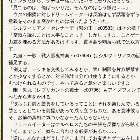
なアンタだから、ダチは一緒にいたいって思うんだろうぜ」
「見てるのは、俺ばっかりだ。そんなのはもう嫌だ……」
ウタの指摘に対しドリームイーターは反論はせず話題をずら
意義をそのまま突かれたのは弱ったようだった。
シルフィリアス・セレナーデ（紫の王・e00583）はその様
「空気を読むことは大事なことっす。しかしっすよ、ことゲー
力差を埋める方法があるはずっす。置き碁や駒落ち戦では双方
す」
九鬼・一歌（戦人形鬼神楽・e07469）はシルフィリアスの
補足する。
「例えば、デッキを交換してみるとか、禁止制限を片方解禁す
とか少なくするとか、対局時計自分だけ使うようにするとか、
もつけられるものです。やってみると意外と楽しいですよ」
幽・鬼丸（レプリカントの戦士・e00796）もアイズフォン
べながら声をかける。
「彼らもお前と勝負をしているってことはそれを楽しんでいる
勝とうとしている前提があって成り立つものだ。ある意味彼ら
そ、お前の真相に気づかなかったんじゃないか」
ドリームイーターはケルベロスたちの主張を反芻ながら呟く
「そこまでして、奴らに合わせる必要があるか……」
「逆に、あなたはどうしてそこまでしてお友達とゲームをしよ