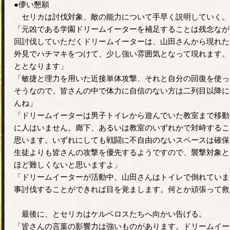
●儚い懇願
セリカは討伐対象、敵の能力について手早く説明していく。
「元凶である学園ドリームイーターを補足することは残念なが
回討伐していただくドリームイーターは、山田さんから現れた
外見でハチマキをつけて、少し強い雰囲気となって現れます。
ととなります」
「敏捷と理力を用いた近接単体攻撃、それと自分の回復を使っ
そうなので、皆さんの中で体力に自信のない方は二列目以降に
んね」
「ドリームイーターは男子トイレから遊んでいた教室まで移動
に人はいません。廊下、あるいは教室のいずれかで対峙するこ
思います。いずれにしても戦闘に不自由のないスペースは確保
生徒よりも皆さんの攻撃を優先するようですので、襲撃対象と
ほど難しくないと思いますよ」
「ドリームイーターが活動中、山田さんはトイレで倒れていま
事討伐することができれば目を覚まします。何とか頑張って救
最後に、とセリカはケルベロスたちへ向かい告げる。
「皆さんの言葉の影響力は強いものがあります。ドリームイー