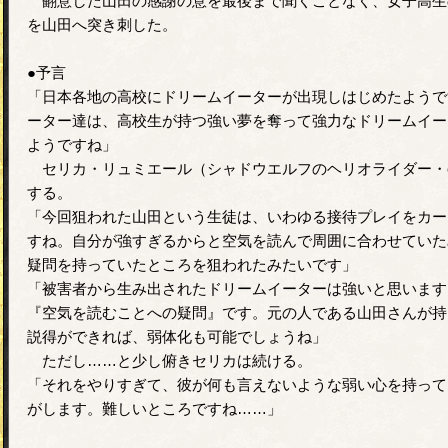
翻意した山田の感謝の意を最後まで聞くことなく、女子高生
を山田へ突き刺した。
●予言
「日本各地の高校にドリームイーターが出現しはじめたようで
ーター達は、高校生が持つ強い夢を奪って強力なドリームイー
ようですね」
セリカ・リュミエール（シャドウエルフのヘリオライダー・en
する。
「今回狙われた山田という生徒は、いわゆる接待プレイをカー
すね。自分が強すぎるからと空気を読んで周囲に合わせていた
疑問を持っていたところを狙われたみたいです」
「被害者から生み出されたドリームイーターは強いと思います
『空気を読むことへの疑問』です。元の人である山田さんが持
説得ができれば、弱体化も可能でしょうね」
ただし……と少し俯きセリカは続ける。
「それをやりすぎて、彼が何も言えないような弱い心を持って
がします。難しいところですね……」