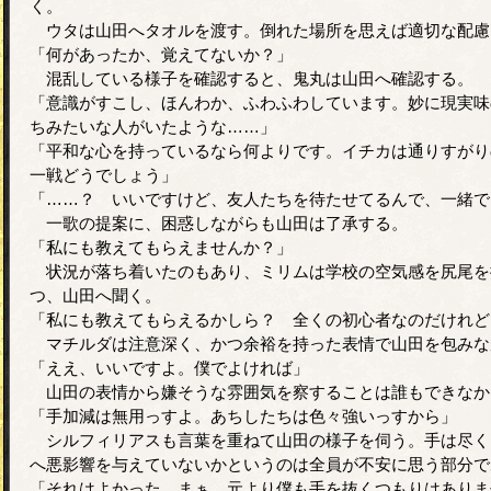
く。
ウタは山田へタオルを渡す。倒れた場所を思えば適切な配慮
「何があったか、覚えてないか？」
混乱している様子を確認すると、鬼丸は山田へ確認する。
「意識がすこし、ほんわか、ふわふわしています。妙に現実味
ちみたいな人がいたような……」
「平和な心を持っているなら何よりです。イチカは通りすがり
一戦どうでしょう」
「……？ いいですけど、友人たちを待たせてるんで、一緒で
一歌の提案に、困惑しながらも山田は了承する。
「私にも教えてもらえませんか？」
状況が落ち着いたのもあり、ミリムは学校の空気感を尻尾を
つ、山田へ聞く。
「私にも教えてもらえるかしら？ 全くの初心者なのだけれど
マチルダは注意深く、かつ余裕を持った表情で山田を包みな
「ええ、いいですよ。僕でよければ」
山田の表情から嫌そうな雰囲気を察することは誰もできなか
「手加減は無用っすよ。あちしたちは色々強いっすから」
シルフィリアスも言葉を重ねて山田の様子を伺う。手は尽く
へ悪影響を与えていないかというのは全員が不安に思う部分で
「それはよかった。まぁ、元より僕も手を抜くつもりはありま