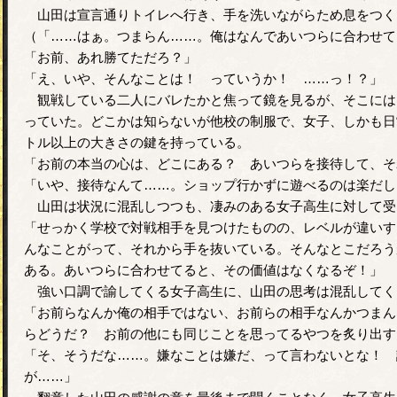
山田は宣言通りトイレへ行き、手を洗いながらため息をつく
（「……はぁ。つまらん……。俺はなんであいつらに合わせて
「お前、あれ勝てただろ？」
「え、いや、そんなことは！ っていうか！ ……っ！？」
観戦している二人にバレたかと焦って鏡を見るが、そこには
っていた。どこかは知らないが他校の制服で、女子、しかも日
トル以上の大きさの鍵を持っている。
「お前の本当の心は、どこにある？ あいつらを接待して、そ
「いや、接待なんて……。ショップ行かずに遊べるのは楽だし
山田は状況に混乱しつつも、凄みのある女子高生に対して受
「せっかく学校で対戦相手を見つけたものの、レベルが違いす
んなことがって、それから手を抜いている。そんなとこだろう
ある。あいつらに合わせてると、その価値はなくなるぞ！」
強い口調で諭してくる女子高生に、山田の思考は混乱してく
「お前らなんか俺の相手ではない、お前らの相手なんかつまん
らどうだ？ お前の他にも同じことを思ってるやつを炙り出す
「そ、そうだな……。嫌なことは嫌だ、って言わないとな！ 
が……」