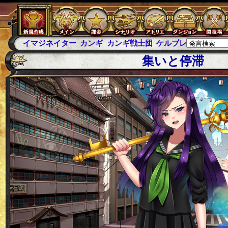
カンギ
カンギ戦士団
ケルブレ
ケルベロスブレイド
スパ
集いと停滞