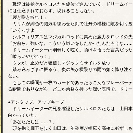
戦況は終始ケルベロスたち優位で進んでいく。ドリームイー
には仕込まれておらず、現れることもない。
「裂き咲き散れ！」
ミリムが緋色の闘気を纏わせた剣で牡丹の模様に敵を切り裂
「いくっすよー」
シルフィリアスはマジカルロッドに集めた魔力をロッドの先
「お前ら、強いな。こういう戦いをしたかったんだろうな……
ドリームイーターは弱弱しく呟く。負けを悟った言葉だった
「喰らいやがれっ！」
ウタが、止めだと確信しマジックミサイルを放つ。
踏み込みざまに振るう、炎の矢が横殴りの雨の如く降り注ぐ
ない。
もしこの瞬間が一枚のカードであったらこんなフレーバーテ
る瞬間でありながら、どこか余裕を持った潔い表情で、ドリー
●アンタップ、アップキープ
ドリームイーターの死を確認したケルベロスたちは、山田本
向かっていた。
「あなたたちは……？」
頭を抱え廊下を歩く山田は、年齢層が幅広く高校に必ずしも