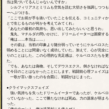
当は気づいてるんじゃないんですか」
シルフィリアスとミリムも空気を読む大切さを強調しつつも
ーへぶつける。
「ここでお前が手を抜いていたことを伝える、コミュニティか
とで生じるものが何かを考えてみてくれ」
「あなたの最初の気持ち、思い出してみたらいいと思うわ」
鬼丸、マチルダの問いかけに、ドリームイーターは困窮する
「俺は……本当は……」
その姿は、当初の印象より随分弱っていそうにケルベロスた
弱めることには間違いなく成功していた。加えて、心が完全に
りのことはした。この心理的な充足感は、ケルベロスたちを更
た。
「でも、あなたは偽物。そしてデウスエクス。倒さなければな
て今日のことはなかったことにします。戦闘前心理フェイズは
一歌が言い放ったのを合図に、戦闘がはじまった。
●クライマックスフェイズ
強い気持ちを失ったドリームイーターであったが、ケルベロ
っていなかった。ここで勝たなければ死ぬ。力の源泉が弱まろ
った。
「俺のターン！ 俺は武器封じを使うぜ！」