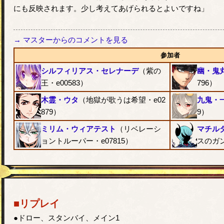
にも反映されます。少し考えてあげられるとよいですね」
→ マスターからのコメントを見る
参加者
シルフィリアス・セレナーデ
（紫の
幽・鬼
王・e00583）
796）
木霊・ウタ
（地獄が歌うは希望・e02
九鬼・
879）
9）
ミリム・ウィアテスト
（リベレーシ
マチル
ョントルーパー・e07815）
スのガン
■リプレイ
●ドロー、スタンバイ、メイン1