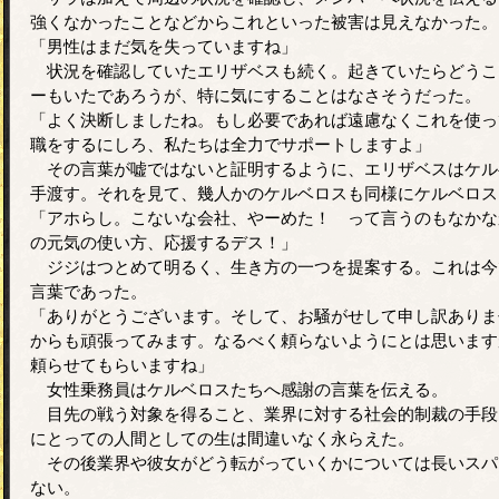
強くなかったことなどからこれといった被害は見えなかった。
「男性はまだ気を失っていますね」
状況を確認していたエリザベスも続く。起きていたらどうこ
ーもいたであろうが、特に気にすることはなさそうだった。
「よく決断しましたね。もし必要であれば遠慮なくこれを使っ
職をするにしろ、私たちは全力でサポートしますよ」
その言葉が嘘ではないと証明するように、エリザベスはケル
手渡す。それを見て、幾人かのケルベロスも同様にケルベロス
「アホらし。こないな会社、やーめた！ って言うのもなかな
の元気の使い方、応援するデス！」
ジジはつとめて明るく、生き方の一つを提案する。これは今
言葉であった。
「ありがとうございます。そして、お騒がせして申し訳ありま
からも頑張ってみます。なるべく頼らないようにとは思います
頼らせてもらいますね」
女性乗務員はケルベロスたちへ感謝の言葉を伝える。
目先の戦う対象を得ること、業界に対する社会的制裁の手段
にとっての人間としての生は間違いなく永らえた。
その後業界や彼女がどう転がっていくかについては長いスパ
ない。