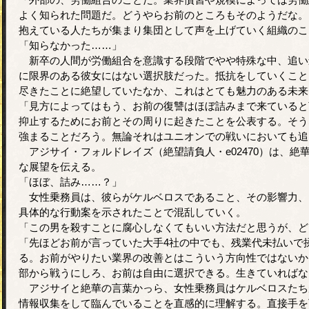
よく知られた問題だ。どうやらお前のところもそのようだな。
抱えている人たちが集まり集団として声を上げていく組織のこ
「知らなかった……」
新卒の人間が労働組合を意識する段階でやや特殊な中、追い
に限界のある彼女にはない選択肢だった。抵抗をしていくこと
尽きたことに絶望していたなか、これはとても魅力のある未来
「見方によってはもう、お前の復讐はほぼ詰みまで来ていると
抑止するためにお前とその周りに起きたことを公表する。そう
強まることだろう。無論それはユニオンでの戦いにおいても追
アジサイ・フォルドレイズ（絶望請負人・e02470）は、絶
な展望を伝える。
「ほぼ、詰み……？」
女性乗務員は、彼らがケルベロスであること、その影響力、
具体的な行動案を示されたことで混乱していく。
「この男を殺すことに腐心しなくてもいい方法だと思うが、ど
「先ほどお前が言っていた大手4社の中でも、残業代未払いで
る。お前がやりたい業界の改善とはこういう方向性ではないか
部から戦うにしろ、お前は自由に選択できる。生きていればな
アジサイと絶華の言葉かっら、女性乗務員はケルベロスたち
情報収集をして臨んでいることを直感的に理解する。直接手を