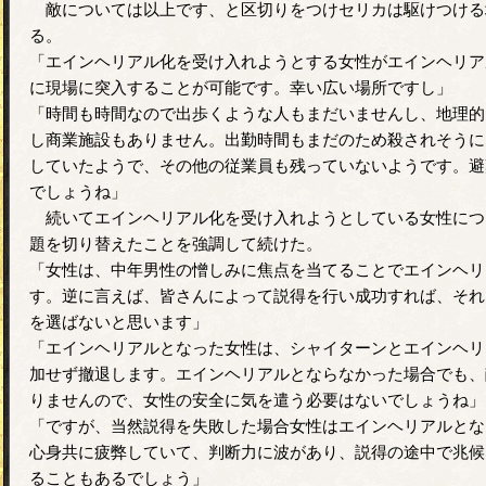
敵については以上です、と区切りをつけセリカは駆けつける
る。
「エインヘリアル化を受け入れようとする女性がエインヘリア
に現場に突入することが可能です。幸い広い場所ですし」
「時間も時間なので出歩くような人もまだいませんし、地理的
し商業施設もありません。出勤時間もまだのため殺されそうに
していたようで、その他の従業員も残っていないようです。避
でしょうね」
続いてエインヘリアル化を受け入れようとしている女性につ
題を切り替えたことを強調して続けた。
「女性は、中年男性の憎しみに焦点を当てることでエインヘリ
す。逆に言えば、皆さんによって説得を行い成功すれば、それ
を選ばないと思います」
「エインヘリアルとなった女性は、シャイターンとエインヘリ
加せず撤退します。エインヘリアルとならなかった場合でも、
りませんので、女性の安全に気を遣う必要はないでしょうね」
「ですが、当然説得を失敗した場合女性はエインヘリアルとな
心身共に疲弊していて、判断力に波があり、説得の途中で兆候
ることもあるでしょう」